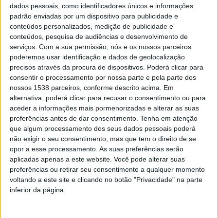
dados pessoais, como identificadores únicos e informações
Com esta renovação do protocolo para a atribuição de
padrão enviadas por um dispositivo para publicidade e
conteúdos personalizados, medição de publicidade e
cheques veterinários, a Câmara Municipal vai aumentar
conteúdos, pesquisa de audiências e desenvolvimento de
o montante disponibilizado para o efeito, passando dos
serviços.
Com a sua permissão, nós e os nossos parceiros
atuais 45 mil euros para 50 mil.
poderemos usar identificação e dados de geolocalização
precisos através da procura de dispositivos. Poderá clicar para
consentir o processamento por nossa parte e pela parte dos
“Este apoio começou com uma verba afeta de 15 mil
nossos 1538 parceiros, conforme descrito acima. Em
euros, agora chegamos aos 50 mil e vamos continuar a
alternativa, poderá clicar para recusar o consentimento ou para
aceder a informações mais pormenorizadas e alterar as suas
aumentar se sentirmos que existe essa necessidade.
preferências antes de dar consentimento.
Tenha em atenção
Não queremos que as questões económicas sejam um
que algum processamento dos seus dados pessoais poderá
impedimento para que estes animais tenham os
não exigir o seu consentimento, mas que tem o direito de se
opor a esse processamento. As suas preferências serão
cuidados que precisam”
, apontou Mário Passos que, tal
aplicadas apenas a este website. Você pode alterar suas
como o Bastonário da Ordem dos Médicos Veterinários,
preferências ou retirar seu consentimento a qualquer momento
voltando a este site e clicando no botão "Privacidade" na parte
acredita que há ainda muito a fazer em Portugal no
inferior da página.
combate ao abandono animal.