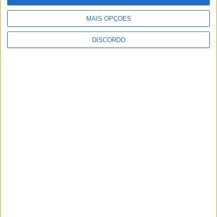
MAIS OPÇÕES
DISCORDO
Festival da Juventude em Barcelos promete dois dias intensos
de animação