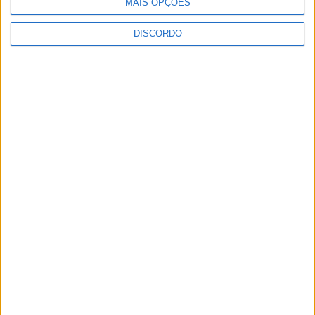
MAIS OPÇÕES
DISCORDO
Vila Verde prepara-se para voltar a celebrar as suas raízes com
o regresso da Rota das Colheitas