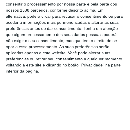
consentir o processamento por nossa parte e pela parte dos
concelho que é o Carnaval”. Segundo o autarca “esta foi
nossos 1538 parceiros, conforme descrito acima. Em
também uma excelente oportunidade para os seniores
alternativa, poderá clicar para recusar o consentimento ou para
aceder a informações mais pormenorizadas e alterar as suas
se divertirem e mostrarem a sua energia e criatividade”.
preferências antes de dar consentimento.
Tenha em atenção
que algum processamento dos seus dados pessoais poderá
não exigir o seu consentimento, mas que tem o direito de se
opor a esse processamento. As suas preferências serão
aplicadas apenas a este website. Você pode alterar suas
Com estas iniciativas, promovidas pelo Município
preferências ou retirar seu consentimento a qualquer momento
Vieirense os seniores mostraram que a imaginação e
voltando a este site e clicando no botão "Privacidade" na parte
inferior da página.
criatividade não tem idade.
Seniores do concelho
Carnaval em Vieira do
festejam Carnaval
Minho: Alegria e Folia que