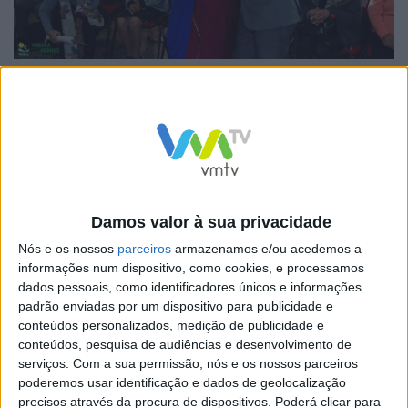
Entre serpentinas, fantasias, música e muita animação
o espírito de Carnaval esteve sempre presente, com os
idosos a cumprir a tradição, revivendo tempos de
juventude, em que o Carnaval era comemorado com
muita alegria e folia.
Damos valor à sua privacidade
O presidente da Câmara Municipal, António Cardoso,
Nós e os nossos
parceiros
armazenamos e/ou acedemos a
deslocou-se aos diferentes Centros de Convívio e Lazer
informações num dispositivo, como cookies, e processamos
dados pessoais, como identificadores únicos e informações
para conviver com os seniores.
padrão enviadas por um dispositivo para publicidade e
Para o presidente da Câmara Municipal, António
conteúdos personalizados, medição de publicidade e
Cardoso, “esta é uma iniciativa de grande importância
conteúdos, pesquisa de audiências e desenvolvimento de
serviços.
Com a sua permissão, nós e os nossos parceiros
social, tendo em conta que envolve os nossos seniores
poderemos usar identificação e dados de geolocalização
numa das festas mais populares e animadas do
precisos através da procura de dispositivos. Poderá clicar para