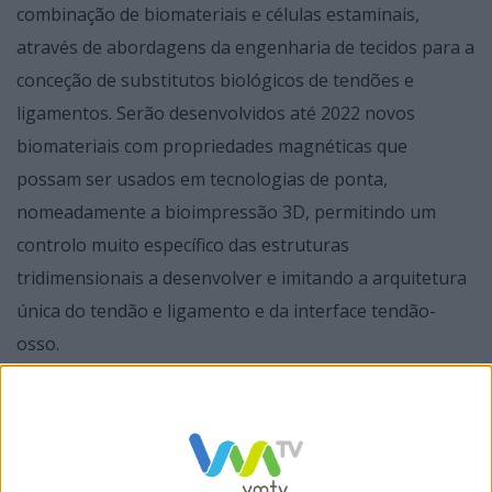
combinação de biomateriais e células estaminais,
através de abordagens da engenharia de tecidos para a
conceção de substitutos biológicos de tendões e
ligamentos. Serão desenvolvidos até 2022 novos
biomateriais com propriedades magnéticas que
possam ser usados em tecnologias de ponta,
nomeadamente a bioimpressão 3D, permitindo um
controlo muito específico das estruturas
tridimensionais a desenvolver e imitando a arquitetura
única do tendão e ligamento e da interface tendão-
osso.