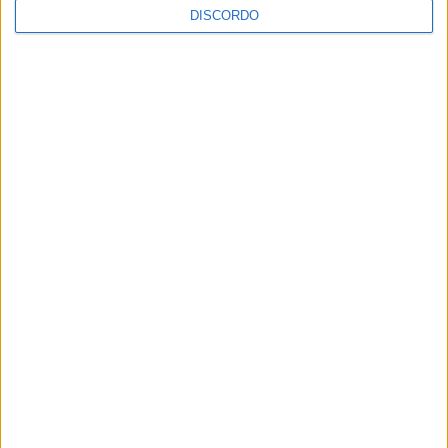
DISCORDO
A tradição voltou a ganhar vida em Barcelos com a 43ª Mostra
Internacional de Artesanato e Cerâmica