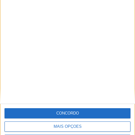
Vieira d'Alma inaugura com casa cheia e muita emoção em
Vieira do Minho
CONCORDO
MAIS OPÇÕES