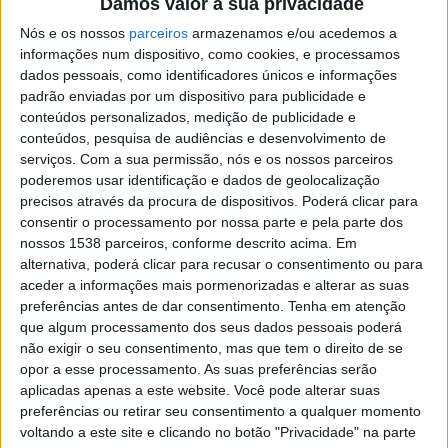
Damos valor à sua privacidade
entre os dois hemisférios leva-nos a crer que o STS
Nós e os nossos
parceiros
armazenamos e/ou acedemos a
ainda se encontra em desenvolvimento nas crianças. A
informações num dispositivo, como cookies, e processamos
sua capacidade de reconhecer interações sociais não
dados pessoais, como identificadores únicos e informações
padrão enviadas por um dispositivo para publicidade e
está completamente desenvolvida”, esclarece Jon
conteúdos personalizados, medição de publicidade e
Walbrin, investigador responsável pelo estudo, agora a
conteúdos, pesquisa de audiências e desenvolvimento de
trabalhar na
Universidade de Coimbra
. A maturação
serviços.
Com a sua permissão, nós e os nossos parceiros
poderemos usar identificação e dados de geolocalização
desta área parece ocorrer primeiro no hemisfério
precisos através da procura de dispositivos. Poderá clicar para
direito, pelo que apenas nos adultos a resposta do STS
consentir o processamento por nossa parte e pela parte dos
nossos 1538 parceiros, conforme descrito acima. Em
é forte em ambos os hemisférios. “Estudar o
alternativa, poderá clicar para recusar o consentimento ou para
desenvolvimento de áreas intimamente relacionadas
aceder a informações mais pormenorizadas e alterar as suas
preferências antes de dar consentimento.
Tenha em atenção
com a perceção de sinais sociais poderá ser
que algum processamento dos seus dados pessoais poderá
particularmente útil no estudo de doenças relacionadas
não exigir o seu consentimento, mas que tem o direito de se
com a cognição social, tais como a esquizofrenia ou
opor a esse processamento. As suas preferências serão
aplicadas apenas a este website. Você pode alterar suas
transtornos do espectro autista”, refere o autor do
preferências ou retirar seu consentimento a qualquer momento
estudo.
voltando a este site e clicando no botão "Privacidade" na parte