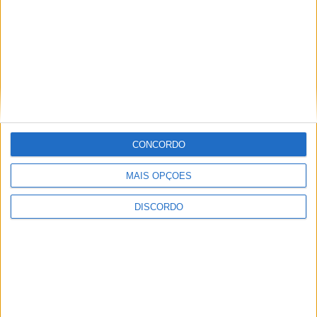
CONCORDO
MAIS OPÇÕES
DISCORDO
A tradição voltou a ganhar vida em Barcelos com a 43ª Mostra
Internacional de Artesanato e Cerâmica