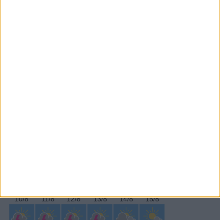
Subscrever
SEGUE-NOS:
PERIODICIDADE DIÁRIA
Terça-feira,14 Abril , 2020