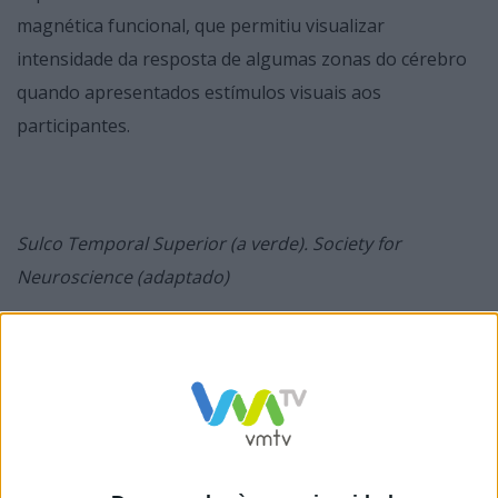
magnética funcional, que permitiu visualizar
intensidade da resposta de algumas zonas do cérebro
quando apresentados estímulos visuais aos
participantes.
Sulco Temporal Superior (a verde). Society for
Neuroscience (adaptado)
Os resultados demonstram diferenças significativas na
resposta do sulco temporal superior (STS) entre
adultos e crianças. Embora existam diferenças em
ambos os hemisférios, estas são muito mais
significativas no hemisfério esquerdo. “A distinção