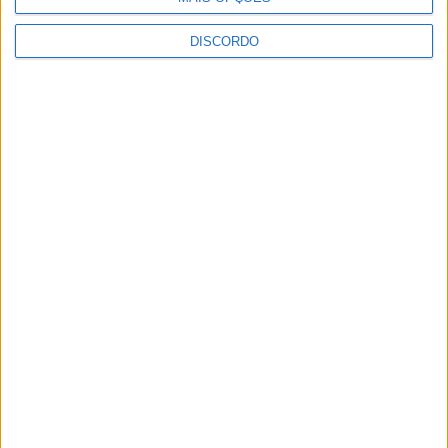
DISCORDO
Vila de Rossas em Vieira do Minho celebrou 25 anos