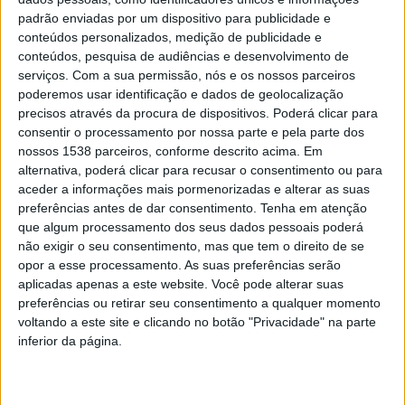
padrão enviadas por um dispositivo para publicidade e
conteúdos personalizados, medição de publicidade e
conteúdos, pesquisa de audiências e desenvolvimento de
serviços.
Com a sua permissão, nós e os nossos parceiros
As forças de segurança, entretanto, aumentaram a
poderemos usar identificação e dados de geolocalização
fiscalização nos espaços públicos com o maior
precisos através da procura de dispositivos. Poderá clicar para
consentir o processamento por nossa parte e pela parte dos
movimento de pessoas na rua, na sequência do
nossos 1538 parceiros, conforme descrito acima. Em
desconfinamento e o fim do estado de emergência. A
alternativa, poderá clicar para recusar o consentimento ou para
retoma das atividades nos Centros de Convívio e
aceder a informações mais pormenorizadas e alterar as suas
preferências antes de dar consentimento.
Tenha em atenção
Centros de Dia foi também um dos temas discutidos
que algum processamento dos seus dados pessoais poderá
nesta reunião, cuja avaliação da respetiva abertura
não exigir o seu consentimento, mas que tem o direito de se
opor a esse processamento. As suas preferências serão
passa a estar pendente do Plano de Contingência
aplicadas apenas a este website. Você pode alterar suas
devidamente apreciado pela Saúde Pública.
preferências ou retirar seu consentimento a qualquer momento
voltando a este site e clicando no botão "Privacidade" na parte
O Presidente da Câmara, Domingos Bragança,
inferior da página.
manifestou a importância de retomar as atividades dos
projetos sociais no sentido de contribuir para uma