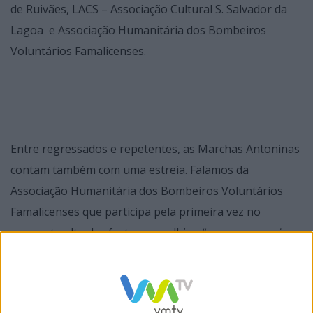
de Ruivães, LACS – Associação Cultural S. Salvador da
Lagoa e Associação Humanitária dos Bombeiros
Voluntários Famalicenses.
Entre regressados e repetentes, as Marchas Antoninas
contam também com uma estreia. Falamos da
Associação Humanitária dos Bombeiros Voluntários
Famalicenses que participa pela primeira vez no
momento alto das festas concelhias
“com uma equipa
forte e coesa, afincada em prestar uma exibição
bastante animada e de qualidade”
, contam.
O inicio do desfile está marcado para as 21h15. O