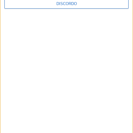
DISCORDO
A tradição voltou a ganhar vida em Barcelos com a 43ª Mostra
Internacional de Artesanato e Cerâmica