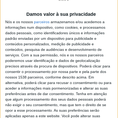
centenário da Capela de Santo António – inaugurada a
13 de junho de 1924, na Rua Alves Roçadas – deu o
Damos valor à sua privacidade
mote para as Marchas deste ano, momento que está a
Nós e os nossos
parceiros
armazenamos e/ou acedemos a
informações num dispositivo, como cookies, e processamos
ser preparado há meses por todas as associações
dados pessoais, como identificadores únicos e informações
participantes e que será transmitido para os quatro
padrão enviadas por um dispositivo para publicidade e
conteúdos personalizados, medição de publicidade e
cantos do mundo nas plataformas online e redes
conteúdos, pesquisa de audiências e desenvolvimento de
sociais do Município de Famalicão.
serviços.
Com a sua permissão, nós e os nossos parceiros
poderemos usar identificação e dados de geolocalização
precisos através da procura de dispositivos. Poderá clicar para
consentir o processamento por nossa parte e pela parte dos
nossos 1538 parceiros, conforme descrito acima. Em
Mas até ao próximo dia 12 há muita festa para
alternativa, poderá clicar para recusar o consentimento ou para
aceder a informações mais pormenorizadas e alterar as suas
aproveitar. A cidade já cheira a manjerico, a sardinha
preferências antes de dar consentimento.
Tenha em atenção
assada, a farturas e a algodão doce e já se prepara
que algum processamento dos seus dados pessoais poderá
não exigir o seu consentimento, mas que tem o direito de se
para dançar ao ritmo de um bom bailarico, ao som da
opor a esse processamento. As suas preferências serão
música popular, dos pregões e da gargalhada de um
aplicadas apenas a este website. Você pode alterar suas