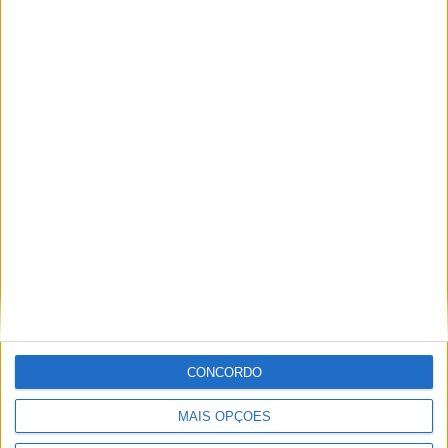
Vieira d'Alma inaugura com casa cheia e muita emoção em
Vieira do Minho
CONCORDO
MAIS OPÇÕES