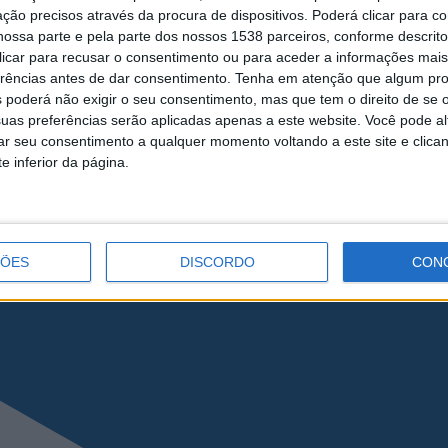
ção precisos através da procura de dispositivos. Poderá clicar para co
ossa parte e pela parte dos nossos 1538 parceiros, conforme descrit
 clicar para recusar o consentimento ou para aceder a informações ma
erências antes de dar consentimento.
Tenha em atenção que algum pr
 poderá não exigir o seu consentimento, mas que tem o direito de se 
eira do Minho
uas preferências serão aplicadas apenas a este website. Você pode al
rar seu consentimento a qualquer momento voltando a este site e clica
e inferior da página.
ÇÕES
DISCORDO
CON