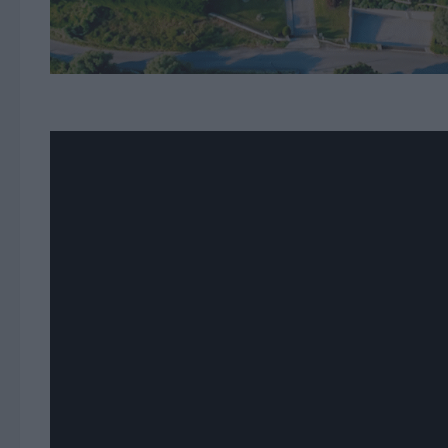
Covid-19: A Voz dos Aut
Emergência
PUBLICADO
17 NOVEMBRO, 2020
· ATUALIZADO
17 NOVEMBRO, 202
A Vieiradominho.tv iniciou um novo ciclo de program
sabermos em primeira mão o que se está a fazer ness
Os municípios são os que mais de perto lidam com a r