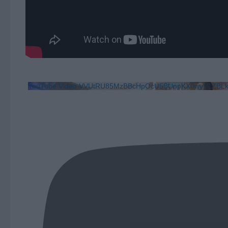
YouTube Video VVUtRU85MzBBcHpOcU5BUnpKX0wyV1ZB