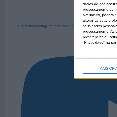
dados de geolocaliza
processamento por n
alternativa, poderá
alterar as suas pref
seus dados pessoais
Vieira d'Alma inaugura com casa cheia e muita emoção em Vi
processamento. As s
preferências ou reti
"Privacidade" na part
MAIS OP