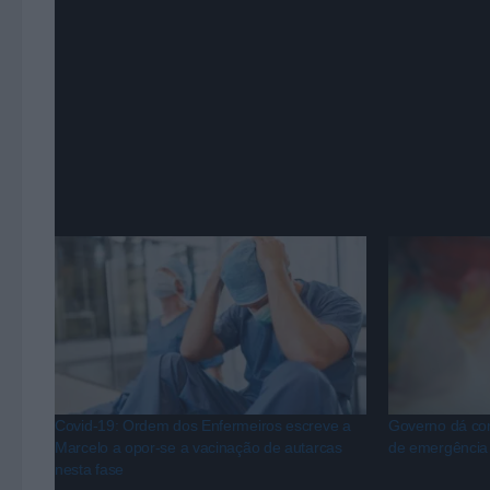
Covid-19, e são eles que mitigam o alastrar desta pa
A VMTV vai estar durante cerca de 30 minutos à conv
suas implicações no dia a dia dos seus munícipes.
Covid-19: Ordem dos Enfermeiros escreve a
Governo dá com
Marcelo a opor-se a vacinação de autarcas
de emergência 
nesta fase