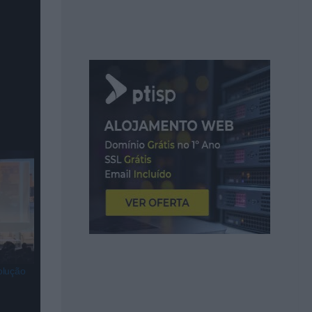
s e nas
olução