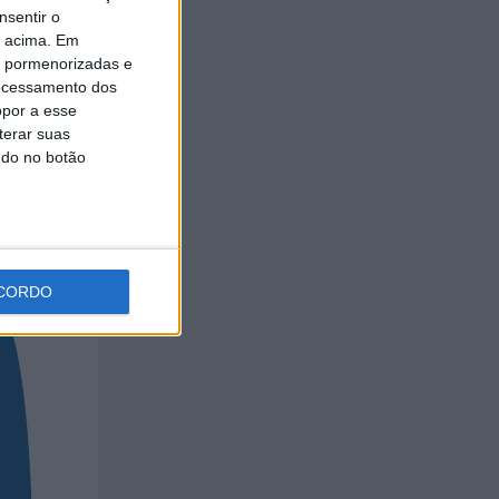
nsentir o
o acima. Em
is pormenorizadas e
ocessamento dos
opor a esse
terar suas
ndo no botão
CORDO