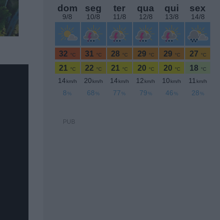
PUB
ara
nal.
 à