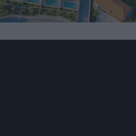
arcas no Estado de
0
as onde vamos dar a voz aos autarcas do distrito de Braga p
es territórios relativamente ao estado de emergência nacio
ealidade local e os seus problemas no dia a dia no combate