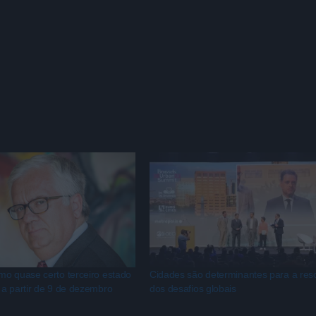
ndemia com ações concretas no seu território.
ersa com estes autarcas para falarmos sobre estas temática
o quase certo terceiro estado
Cidades são determinantes para a res
a partir de 9 de dezembro
dos desafios globais