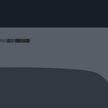
LkR5TmFiVWVZZDhv