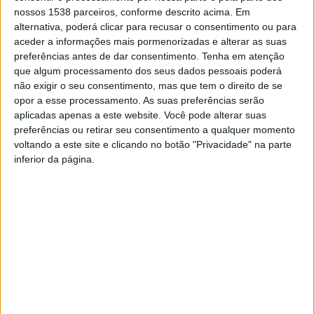
nossos 1538 parceiros, conforme descrito acima. Em
“Nesta Páscoa não troquemos uns anos na vida e na
alternativa, poderá clicar para recusar o consentimento ou para
saúde de todos por uns dias de férias ou reencontro
aceder a informações mais pormenorizadas e alterar as suas
preferências antes de dar consentimento.
Tenha em atenção
familiar alargado de alguns”, apelou.
que algum processamento dos seus dados pessoais poderá
não exigir o seu consentimento, mas que tem o direito de se
opor a esse processamento. As suas preferências serão
aplicadas apenas a este website. Você pode alterar suas
preferências ou retirar seu consentimento a qualquer momento
voltando a este site e clicando no botão "Privacidade" na parte
inferior da página.
Ricardo Araújo pede ao país
100 anos da Batalha de La
que reconheça em
Lys
Guimarães a origem de
Portugal