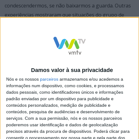
condescendermos, se não baixarmos a guarda. Outras
experiências mostraram que situações do grupo de
risco e visitas à terra e à família custaram explosões
entre os 30 e os 50 dias de epidemia”, afirmou Marcelo
Rebelo de Sousa, numa comunicação ao país, a partir
do Palácio de Belém, em Lisboa.
Damos valor à sua privacidade
Nós e os nossos
parceiros
armazenamos e/ou acedemos a
informações num dispositivo, como cookies, e processamos
No início desta declaração, o chefe de Estado anunciou
dados pessoais, como identificadores únicos e informações
que acabar de decretar a renovação do estado de
padrão enviadas por um dispositivo para publicidade e
conteúdos personalizados, medição de publicidade e
emergência em Portugal por novo período de 15 dias,
conteúdos, pesquisa de audiências e desenvolvimento de
até 17 de abril, o que abrange o período da Páscoa,
serviços.
Com a sua permissão, nós e os nossos parceiros
relativamente ao qual deixou um pedido aos
poderemos usar identificação e dados de geolocalização
precisos através da procura de dispositivos. Poderá clicar para
portugueses.
consentir o processamento por nossa parte e pela parte dos