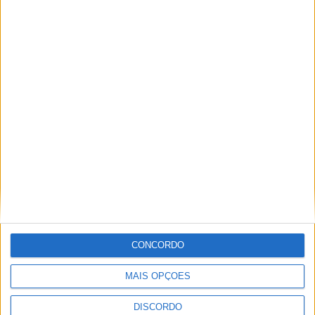
Festival da Juventude em Barcelos promete dois dias intensos
de animação
CONCORDO
MAIS OPÇÕES
DISCORDO