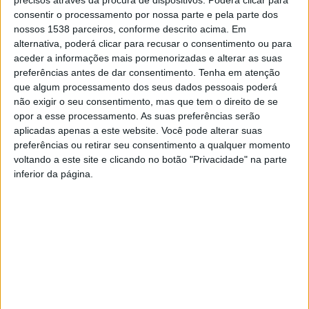
precisos através da procura de dispositivos. Poderá clicar para
consentir o processamento por nossa parte e pela parte dos
Esta foi a segunda morte no distrito de Braga, depois
nossos 1538 parceiros, conforme descrito acima. Em
alternativa, poderá clicar para recusar o consentimento ou para
de na sexta-feira um senhor, com 84 anos e a registado
aceder a informações mais pormenorizadas e alterar as suas
em Abação, Guimarães, ter falecido também devido ao
preferências antes de dar consentimento.
Tenha em atenção
que algum processamento dos seus dados pessoais poderá
novo coronavírus.
não exigir o seu consentimento, mas que tem o direito de se
opor a esse processamento. As suas preferências serão
Também sabe que uma mulher utente de uma
aplicadas apenas a este website. Você pode alterar suas
instituição de acolhimento sénior em Braga, com 97
preferências ou retirar seu consentimento a qualquer momento
voltando a este site e clicando no botão "Privacidade" na parte
anos de idade, também faleceu com Covid-19, no
inferior da página.
entanto esta vítima mortal, que faleceu no Hospital de
Santo António no Porto, não estava registada nos ACES
de Braga.