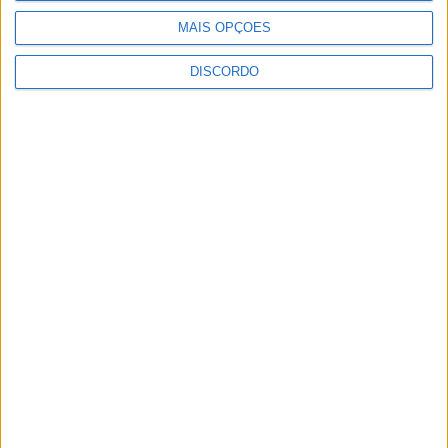
MAIS OPÇÕES
DISCORDO
Vila de Rossas em Vieira do Minho celebrou 25 anos