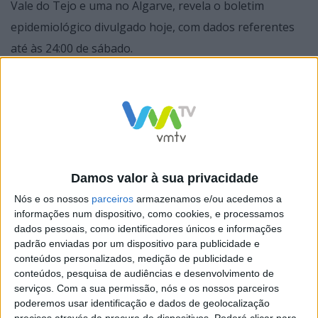
Vale do Tejo e uma no Algarve, revela o boletim
epidemiológico divulgado hoje, com dados referentes
até às 24:00 de sábado.
De acordo com os dados da DGS, há mais 320 casos
confirmados de infeção com o novo coronavírus, que
provoca a doença covid-19, do que no sábado.
Damos valor à sua privacidade
Nós e os nossos
parceiros
armazenamos e/ou acedemos a
O concelho de Braga atingiu hoje, às 23h00, o registo
informações num dispositivo, como cookies, e processamos
de 45 habitantes do concelho infetados com Covid-19.
dados pessoais, como identificadores únicos e informações
padrão enviadas por um dispositivo para publicidade e
Há também a registar, segundo fonte do
Diário do
conteúdos personalizados, medição de publicidade e
Minho
, uma morte, um homem com 87 anos de idade.
conteúdos, pesquisa de audiências e desenvolvimento de
serviços.
Com a sua permissão, nós e os nossos parceiros
poderemos usar identificação e dados de geolocalização