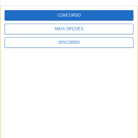
Festival da Juventude em Barcelos promete dois dias intensos
CONCORDO
de animação
MAIS OPÇÕES
DISCORDO