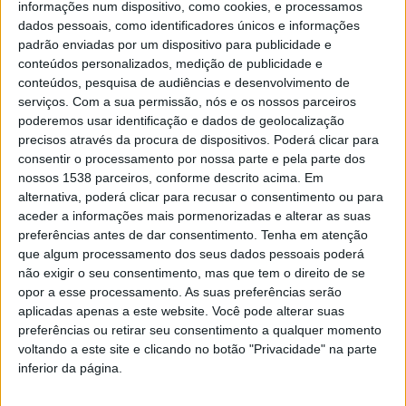
Natal e Ano Novo caso a atual tendência de redução do
informações num dispositivo, como cookies, e processamos
dados pessoais, como identificadores únicos e informações
índice de transmissibilidade do novo coronavírus e de
padrão enviadas por um dispositivo para publicidade e
descida do aumento de novos casos de infeção
conteúdos personalizados, medição de publicidade e
permaneça nos próximos 15 dias.
conteúdos, pesquisa de audiências e desenvolvimento de
serviços.
Com a sua permissão, nós e os nossos parceiros
poderemos usar identificação e dados de geolocalização
“Não quero definir aqui uma linha vermelha e quero
precisos através da procura de dispositivos. Poderá clicar para
insistir que está ao nosso alcance termos uma via
consentir o processamento por nossa parte e pela parte dos
verde, continuando a cumprir as regras na próxima
nossos 1538 parceiros, conforme descrito acima. Em
alternativa, poderá clicar para recusar o consentimento ou para
quinzena da mesma maneira como temos cumprido nos
aceder a informações mais pormenorizadas e alterar as suas
últimos 15 dias”, começou por referir o líder do
preferências antes de dar consentimento.
Tenha em atenção
que algum processamento dos seus dados pessoais poderá
executivo.
não exigir o seu consentimento, mas que tem o direito de se
opor a esse processamento. As suas preferências serão
aplicadas apenas a este website. Você pode alterar suas
preferências ou retirar seu consentimento a qualquer momento
voltando a este site e clicando no botão "Privacidade" na parte
Nesse sentido, António Costa observou que o país
inferior da página.
entra hoje “no segundo fim de semana prolongado”.