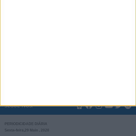
Subscrever
SEGUE-NOS:
PERIODICIDADE DIÁRIA
Sexta-feira,29 Maio , 2020