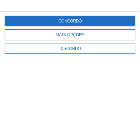
infetados e 246 mortes –
DGS
CONCORDO
MAIS OPÇÕES
YouTube Video
DISCORDO
VVUtRU85MzBBcHpOcU5BUnpKX0wyV1ZBLkR5TmFiVWVZZDhv