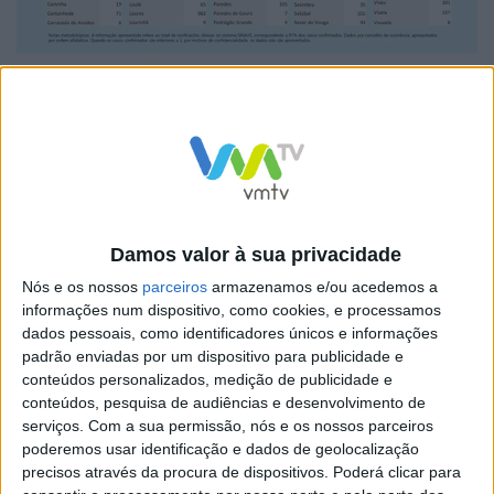
Relativamente ao número de casos confirmados de
infeção pelo novo coronavírus (31.946), os dados da
Direção-Geral da Saúde (DGS) revelam que há mais 350
casos do que na quinta-feira (31.596), representando
uma subida de 1,1%.
Damos valor à sua privacidade
Nós e os nossos
parceiros
armazenamos e/ou acedemos a
informações num dispositivo, como cookies, e processamos
dados pessoais, como identificadores únicos e informações
padrão enviadas por um dispositivo para publicidade e
A região Norte é a que regista o maior número de
conteúdos personalizados, medição de publicidade e
conteúdos, pesquisa de audiências e desenvolvimento de
mortos (769), seguida da região de Lisboa e Vale do
serviços.
Com a sua permissão, nós e os nossos parceiros
Tejo (346), do Centro (237), do Algarve (15), dos Açores
poderemos usar identificação e dados de geolocalização
(15) e do Alentejo, que regista um óbito, adianta o
precisos através da procura de dispositivos. Poderá clicar para