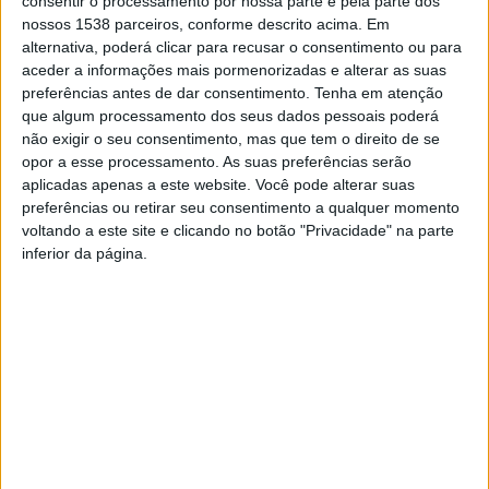
consentir o processamento por nossa parte e pela parte dos
relatório da situação epidemiológica, com dados
nossos 1538 parceiros, conforme descrito acima. Em
atualizados até às 24:00 de quinta-feira, mantendo-se a
alternativa, poderá clicar para recusar o consentimento ou para
aceder a informações mais pormenorizadas e alterar as suas
Região Autónoma da Madeira sem registo de óbitos.
preferências antes de dar consentimento.
Tenha em atenção
que algum processamento dos seus dados pessoais poderá
Segundo os dados da Direção-Geral da Saúde, 702
não exigir o seu consentimento, mas que tem o direito de se
vítimas mortais são mulheres e 681 são homens.
opor a esse processamento. As suas preferências serão
aplicadas apenas a este website. Você pode alterar suas
preferências ou retirar seu consentimento a qualquer momento
voltando a este site e clicando no botão "Privacidade" na parte
Das mortes registadas, 929 tinham mais de 80 anos,
inferior da página.
270 tinham entre os 70 e os 79 anos, 124 tinham entre
os 60 e 69 anos, 43 entre 50 e 59, 15 entre os 40 e os
49. Um dos doentes que morreu tinha entre os 30 e os
39 anos e outro entre 20 e 29 anos.
A caracterização clínica dos casos confirmados indica
que 529 doentes estão internados em hospitais, mais