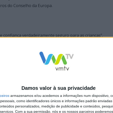
tros do Conselho da Europa.
 de confiança verdadeiramente seguro para as crianças”.
Damos valor à sua privacidade
nicípio de Vieira do
Campanha de Prevenção
ceiros
armazenamos e/ou acedemos a informações num dispositivo, c
sociaram-se à
Maus-tratos na Infância
 Nacional “Estendal
arrancou, hoje em Vieira
essoais, como identificadores únicos e informações padrão enviadas 
os”
Minho
conteúdos personalizados, medição de publicidade e conteúdos, pesqui
serviços.
Com a sua permissão, nós e os nossos parceiros poderemos 