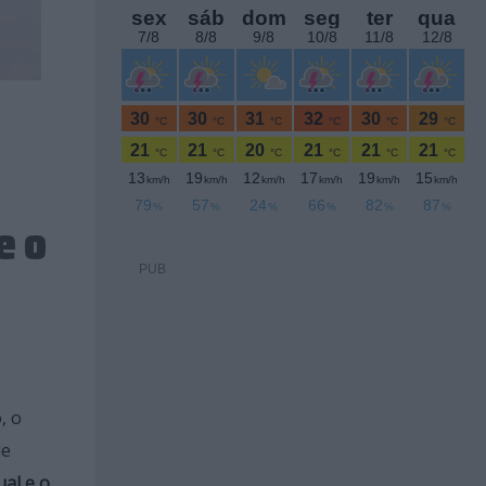
e o
PUB
, o
de
al e o