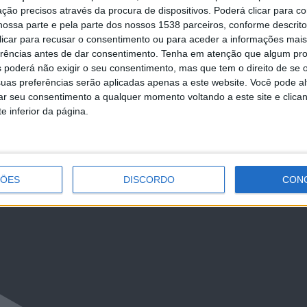
ção precisos através da procura de dispositivos. Poderá clicar para co
ossa parte e pela parte dos nossos 1538 parceiros, conforme descrit
 clicar para recusar o consentimento ou para aceder a informações ma
erências antes de dar consentimento.
Tenha em atenção que algum pr
 poderá não exigir o seu consentimento, mas que tem o direito de se 
uas preferências serão aplicadas apenas a este website. Você pode al
NCa2l2ckl3RkxJ
rar seu consentimento a qualquer momento voltando a este site e clica
e inferior da página.
ÇÕES
DISCORDO
CON