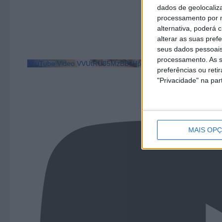
dados de geolocaliza
processamento por n
alternativa, poderá
alterar as suas pref
seus dados pessoais
processamento. As s
YouTube Video VVUtRU85MzBBcHpOcU5BUnpKX0wyV1ZBLm
preferências ou reti
"Privacidade" na part
MAIS OP