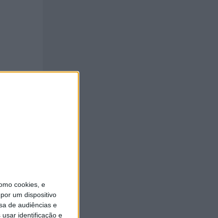
 dos
omo cookies, e
 do
por um dispositivo
sa de audiências e
usar identificação e