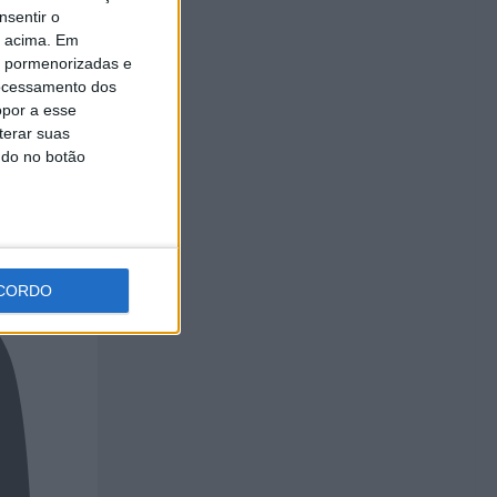
nsentir o
o acima. Em
is pormenorizadas e
ocessamento dos
opor a esse
terar suas
ndo no botão
CORDO