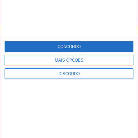
CONCORDO
MAIS OPÇÕES
DISCORDO
Festival da Juventude em Barcelos promete dois dias intensos
de animação