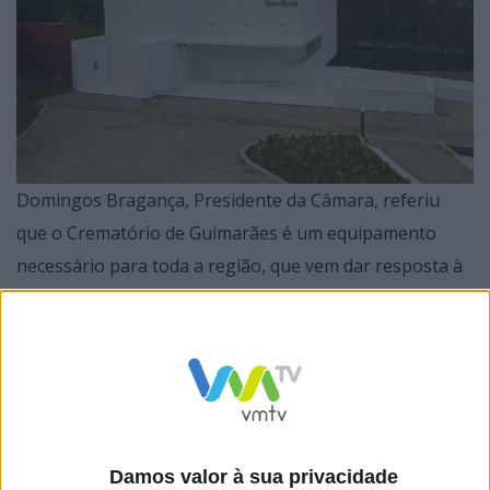
Domingos Bragança, Presidente da Câmara, referiu
que o Crematório de Guimarães é um equipamento
necessário para toda a região, que vem dar resposta à
escolha pela cremação. “Ao longo dos anos, os valores
culturais têm sofrido transformações. A sociedade
secular de hoje aceita cada vez mais a cremação em
alternativa ao sepultamento”, disse. “Este cemitério
recebeu um prémio nacional de Arquitetura, motivo
pelo qual lançámos o desafio para que este crematório
Damos valor à sua privacidade