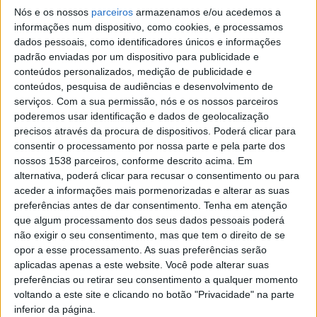
pudesse fazer jus à beleza deste espaço,
Nós e os nossos
parceiros
armazenamos e/ou acedemos a
harmonizando-se com o seu entorno. O objetivo foi
informações num dispositivo, como cookies, e processamos
dados pessoais, como identificadores únicos e informações
conseguido”, frisou. O Presidente da Câmara destacou
padrão enviadas por um dispositivo para publicidade e
ainda a dignidade do espaço e a possibilidade de
conteúdos personalizados, medição de publicidade e
conteúdos, pesquisa de audiências e desenvolvimento de
acolher as famílias para a realização de uma cerimónia
serviços.
Com a sua permissão, nós e os nossos parceiros
fúnebre completa. “Desejo que este espaço tenha a
poderemos usar identificação e dados de geolocalização
dignidade para o recolhimento na homenagem aos
precisos através da procura de dispositivos. Poderá clicar para
consentir o processamento por nossa parte e pela parte dos
entes queridos que nos deixam, nas memórias e de
nossos 1538 parceiros, conforme descrito acima. Em
reflexão da vida.”, concluiu.
alternativa, poderá clicar para recusar o consentimento ou para
aceder a informações mais pormenorizadas e alterar as suas
preferências antes de dar consentimento.
Tenha em atenção
que algum processamento dos seus dados pessoais poderá
não exigir o seu consentimento, mas que tem o direito de se
opor a esse processamento. As suas preferências serão
Paulo Moniz Carreira, Diretor Geral de Negócio da
aplicadas apenas a este website. Você pode alterar suas
Servilusa, disse ser uma honra poder começar a operar
preferências ou retirar seu consentimento a qualquer momento
voltando a este site e clicando no botão "Privacidade" na parte
em Guimarães, após um processo bastante complexo e
inferior da página.