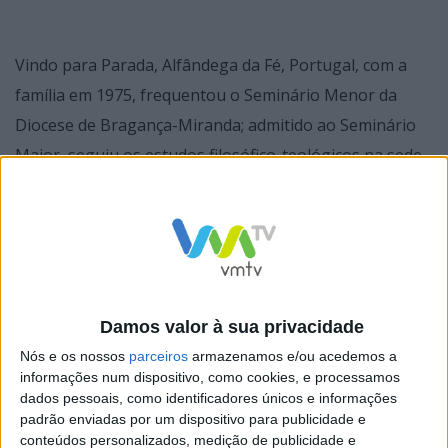
Vindo para Parada, Alfândega da Fé, Portugal, com a
família em 1975, frequentou o Seminário Menor da
Diocese de Bragança-Miranda; admitido ao Seminário
Maior, seguiu os estudos filosófico-teológicos na sede
do Porto da Universidade Católica Portuguesa.
Após receber a Ordenação presbiteral a 16 de Junho de
1991, foi incardinado na Diocese de Bragança-Miranda.
Damos valor à sua privacidade
Nós e os nossos
parceiros
armazenamos e/ou acedemos a
De 1991 a 1999 foi Pároco, formador no Seminário
informações num dispositivo, como cookies, e processamos
dados pessoais, como identificadores únicos e informações
Diocesano e Capelão do Instituto Politécnico de
padrão enviadas por um dispositivo para publicidade e
Bragança.
conteúdos personalizados, medição de publicidade e