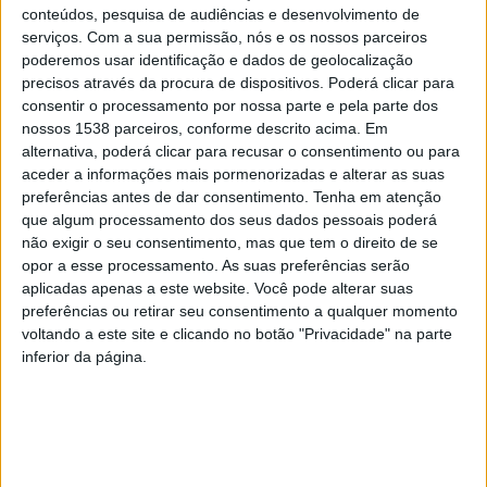
conteúdos, pesquisa de audiências e desenvolvimento de
De 1999 a 2001 frequentou o Pontifício Ateneu de
serviços.
Com a sua permissão, nós e os nossos parceiros
poderemos usar identificação e dados de geolocalização
Santo Anselmo, em Roma, obtendo a Licenciatura em
precisos através da procura de dispositivos. Poderá clicar para
Liturgia.
consentir o processamento por nossa parte e pela parte dos
nossos 1538 parceiros, conforme descrito acima. Em
alternativa, poderá clicar para recusar o consentimento ou para
aceder a informações mais pormenorizadas e alterar as suas
Em 2004 obteve o Doutoramento em Liturgia no
preferências antes de dar consentimento.
Tenha em atenção
Ateneu de Santo Anselmo, em Roma.
que algum processamento dos seus dados pessoais poderá
não exigir o seu consentimento, mas que tem o direito de se
opor a esse processamento. As suas preferências serão
De 2001 a 2005 foi Vice Reitor do Pontifício Colégio
aplicadas apenas a este website. Você pode alterar suas
Português, em Roma, e de 2005 a 2011 foi Reitor do
preferências ou retirar seu consentimento a qualquer momento
mesmo Pontifício Colégio.
voltando a este site e clicando no botão "Privacidade" na parte
inferior da página.
De 2004 a 2011 foi Professor no Pontifício Ateneu de
Santo Anselmo, em Roma.