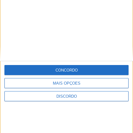
CONCORDO
MAIS OPÇÕES
DISCORDO
Festival da Juventude em Barcelos promete dois dias intensos
de animação