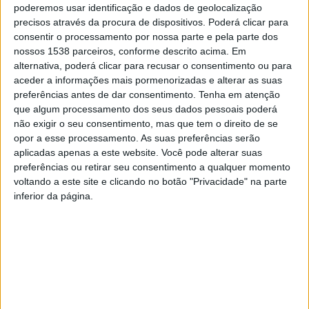
poderemos usar identificação e dados de geolocalização
orientações do Plano de Ação para a Vigilância e
precisos através da procura de dispositivos. Poderá clicar para
Controlo da Vespa Velutina em Portugal. Na
consentir o processamento por nossa parte e pela parte dos
exterminação dos ninhos não devem ser usadas armas
nossos 1538 parceiros, conforme descrito acima. Em
alternativa, poderá clicar para recusar o consentimento ou para
de fogo, mesmo no caso de difícil acesso pois este
aceder a informações mais pormenorizadas e alterar as suas
método só provoca a destruição parcial do ninho e
preferências antes de dar consentimento.
Tenha em atenção
que algum processamento dos seus dados pessoais poderá
contribui para a dispersão e disseminação da vespa
não exigir o seu consentimento, mas que tem o direito de se
asiática por constituição de novos ninhos.
opor a esse processamento. As suas preferências serão
aplicadas apenas a este website. Você pode alterar suas
preferências ou retirar seu consentimento a qualquer momento
voltando a este site e clicando no botão "Privacidade" na parte
inferior da página.
A vespa asiática ou vespa mandarina é a maior vespa
do mundo, sendo nativa da Ásia oriental e encontrada
em ambiente tropical. O seu comprimento é de
aproximadamente 5cm, com uma envergadura de
aproximadamente 8 cm. A rainha pode alcançar um