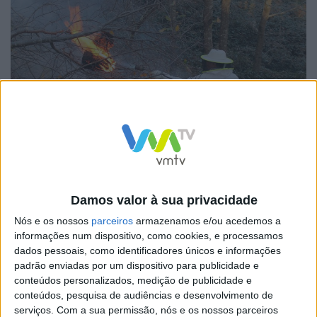
Neste sentido, a Câmara Municipal continua a apelar à
Damos valor à sua privacidade
população, caso detete algum destes ninhos deve agir
Nós e os nossos
parceiros
armazenamos e/ou acedemos a
informações num dispositivo, como cookies, e processamos
com cuidado alertando de imediato as entidades
dados pessoais, como identificadores únicos e informações
competentes : Câmara Municipal, GNR ou Bombeiros,
padrão enviadas por um dispositivo para publicidade e
conteúdos personalizados, medição de publicidade e
pois a destruição dos ninhos deve ser feita com
conteúdos, pesquisa de audiências e desenvolvimento de
equipamento de proteção, de acordo com as
serviços.
Com a sua permissão, nós e os nossos parceiros