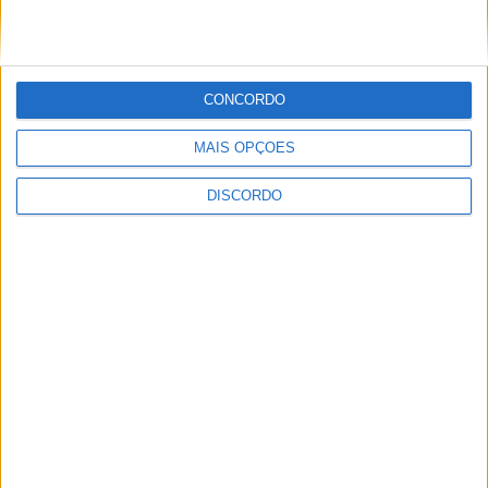
CONCORDO
Festival da Juventude em Barcelos promete dois dias intensos
de animação
MAIS OPÇÕES
DISCORDO