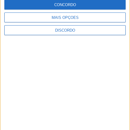
CONCORDO
MAIS OPÇÕES
DISCORDO
Vila de Rossas em Vieira do Minho celebrou 25 anos