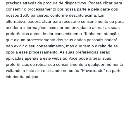
precisos através da procura de dispositivos. Poderá clicar para
consentir o processamento por nossa parte e pela parte dos
nossos 1538 parceiros, conforme descrito acima. Em
alternativa, poderá clicar para recusar o consentimento ou para
Após cumprimento dos respetivos Mandados, o detido
aceder a informações mais pormenorizadas e alterar as suas
preferências antes de dar consentimento.
Tenha em atenção
recolheu às salas de detenção desta Polícia, tendo sido
que algum processamento dos seus dados pessoais poderá
presente posteriormente ao Tribunal Judicial de
não exigir o seu consentimento, mas que tem o direito de se
opor a esse processamento. As suas preferências serão
Guimarães, para a imposição de medida de coação
aplicadas apenas a este website. Você pode alterar suas
eficaz à salvaguarda da integridade física e psicológica
preferências ou retirar seu consentimento a qualquer momento
da vitima. A Polícia de Segurança Publica apela mais
voltando a este site e clicando no botão "Privacidade" na parte
inferior da página.
uma vez à denúncia deste tipo de crime, quer por parte
das vitimas, quer por parte de outras pessoas que
tenham conhecimento de situações de Violência
Doméstica, uma vez que este é um crime silencioso e
que por vezes pode extrapolar para situações mais
gravosas.