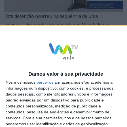
Esta detenção ocorreu na sequência de uma
investigação, tendo sido emitido um Mandado de
Detenção e um Mandado de Busca Domiciliária por
parte da autoridade judiciária.
O mesmo é suspeito de ameaçar a vítima, com recurso
Damos valor à sua privacidade
a uma arma de fogo, impedindo-a de fazer a sua vida
Nós e os nossos
parceiros
armazenamos e/ou acedemos a
informações num dispositivo, como cookies, e processamos
normal, temendo a concretização das ameaças.
dados pessoais, como identificadores únicos e informações
padrão enviadas por um dispositivo para publicidade e
Durante a operação, foi-lhe apreendido uma arma de
conteúdos personalizados, medição de publicidade e
alarme e respetiva munição e um aerossol de defesa,
conteúdos, pesquisa de audiências e desenvolvimento de
serviços.
Com a sua permissão, nós e os nossos parceiros
vulgarmente denominado “gás pimenta”.
poderemos usar identificação e dados de geolocalização