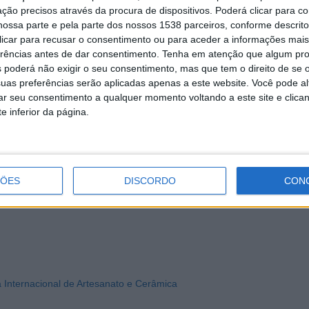
ção precisos através da procura de dispositivos. Poderá clicar para co
ossa parte e pela parte dos nossos 1538 parceiros, conforme descrit
 clicar para recusar o consentimento ou para aceder a informações ma
erências antes de dar consentimento.
Tenha em atenção que algum pr
 poderá não exigir o seu consentimento, mas que tem o direito de se 
uas preferências serão aplicadas apenas a este website. Você pode al
rar seu consentimento a qualquer momento voltando a este site e clica
e inferior da página.
ÇÕES
DISCORDO
CON
a Internacional de Artesanato e Cerâmica