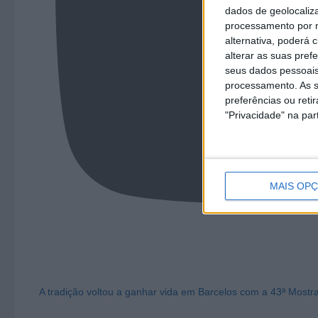
dados de geolocaliza
processamento por n
alternativa, poderá
alterar as suas pref
seus dados pessoais
processamento. As s
preferências ou reti
"Privacidade" na part
MAIS OP
A tradição voltou a ganhar vida em Barcelos com a 43ª Mostr