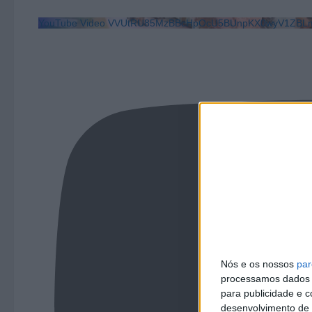
YouTube Video VVUtRU85MzBBcHpOcU5BUnpKX0wyV1ZBLm
Nós e os nossos
par
processamos dados p
para publicidade e 
desenvolvimento de 