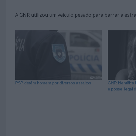
A GNR utilizou um veiculo pesado para barrar a estr
PSP detém homem por diversos assaltos
GNR identifica
e posse ilegal