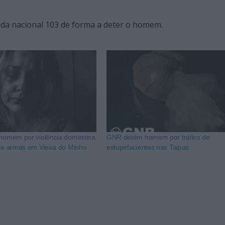
ada nacional 103 de forma a deter o homem.
 homem por violência doméstica
GNR detém homem por tráfico de
 de armas em Vieira do Minho
estupefacientes nas Taipas