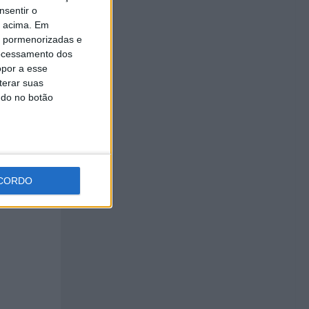
nsentir o
o acima. Em
is pormenorizadas e
ocessamento dos
opor a esse
terar suas
ndo no botão
CORDO