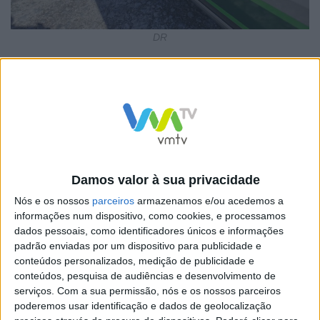
DR
No âmbito de uma investigação por tráfico de
estupefacientes, os militares da Guarda deram
cumprimento a quatro mandados de busca domiciliária
e três buscas em veículos, tendo resultado na
apreensão do seguinte material:
Damos valor à sua privacidade
Nós e os nossos
parceiros
armazenamos e/ou acedemos a
informações num dispositivo, como cookies, e processamos
· 52 doses de haxixe;
dados pessoais, como identificadores únicos e informações
padrão enviadas por um dispositivo para publicidade e
conteúdos personalizados, medição de publicidade e
· 13 telemóveis;
conteúdos, pesquisa de audiências e desenvolvimento de
serviços.
Com a sua permissão, nós e os nossos parceiros
poderemos usar identificação e dados de geolocalização