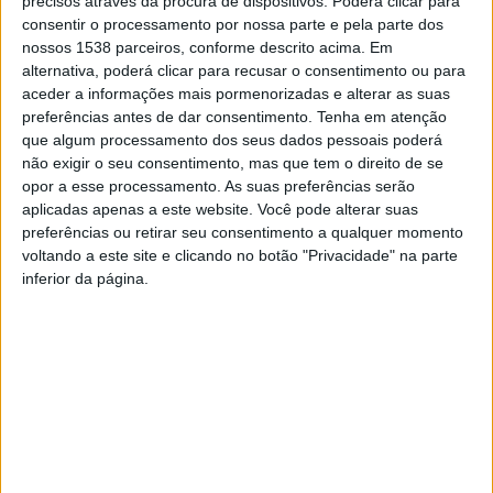
precisos através da procura de dispositivos. Poderá clicar para
consentir o processamento por nossa parte e pela parte dos
· Uma televisão;
nossos 1538 parceiros, conforme descrito acima. Em
alternativa, poderá clicar para recusar o consentimento ou para
· Um computador portátil;
aceder a informações mais pormenorizadas e alterar as suas
preferências antes de dar consentimento.
Tenha em atenção
que algum processamento dos seus dados pessoais poderá
não exigir o seu consentimento, mas que tem o direito de se
· Uma consola de jogos;
opor a esse processamento. As suas preferências serão
aplicadas apenas a este website. Você pode alterar suas
· Um disco externo.
preferências ou retirar seu consentimento a qualquer momento
voltando a este site e clicando no botão "Privacidade" na parte
inferior da página.
O detido será presente a primeiro interrogatório
judicial no dia 19 de novembro, no Tribunal Judicial de
Braga.