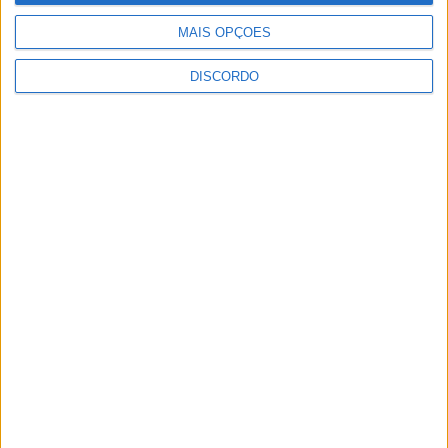
MAIS OPÇÕES
DISCORDO
Vila de Rossas em Vieira do Minho celebrou 25 anos