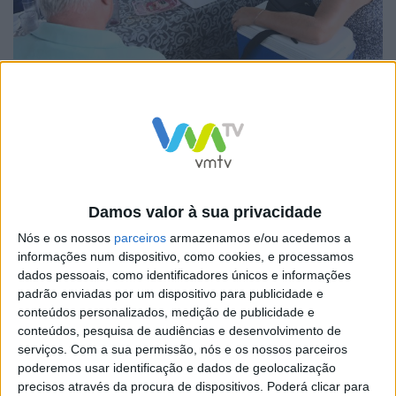
“Queremos garantir que os seniores tenham um
percurso de vida com muita dignidade, muita qualidade,
muito bem-estar, muito entusiasmo e muitos sonhos.
Porque a idade não é sinónimo de estagnação, muito
pelo contrário, os nossos seniores e os nossos avós,
ainda têm muito para dar à nossa comunidade”, referiu
Damos valor à sua privacidade
o edil durante o encontro.
Nós e os nossos
parceiros
armazenamos e/ou acedemos a
informações num dispositivo, como cookies, e processamos
dados pessoais, como identificadores únicos e informações
padrão enviadas por um dispositivo para publicidade e
conteúdos personalizados, medição de publicidade e
O Dia dos Avós é anualmente celebrado a 26 de julho, e
conteúdos, pesquisa de audiências e desenvolvimento de
serviços.
Com a sua permissão, nós e os nossos parceiros
em Famalicão foi assinalado com uma festa comunitária
poderemos usar identificação e dados de geolocalização
que juntou avós, filhos e netos em Lemenhe.
precisos através da procura de dispositivos. Poderá clicar para