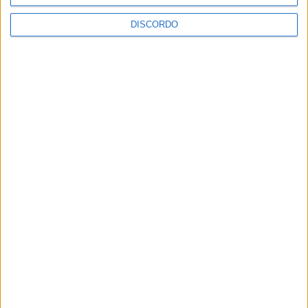
DISCORDO
Vila Verde prepara-se para voltar a celebrar as suas raízes com
o regresso da Rota das Colheitas