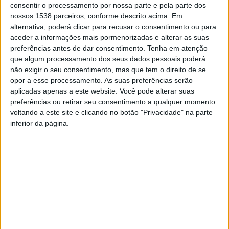
consentir o processamento por nossa parte e pela parte dos
nossos 1538 parceiros, conforme descrito acima. Em
A iniciativa começou com uma eucaristia em formato de
alternativa, poderá clicar para recusar o consentimento ou para
missa campal, seguida de um sarau desportivo
aceder a informações mais pormenorizadas e alterar as suas
protagonizado pelos seniores do programa municipal
preferências antes de dar consentimento.
Tenha em atenção
que algum processamento dos seus dados pessoais poderá
“Mais e Melhores Anos”. A parte da tarde teve
não exigir o seu consentimento, mas que tem o direito de se
animação musical pela voz do artista famalicense
opor a esse processamento. As suas preferências serão
aplicadas apenas a este website. Você pode alterar suas
Costinha, que pôs toda a gente a dançar, e houve o
preferências ou retirar seu consentimento a qualquer momento
tradicional corte e partilha do bolo comemorativo da
voltando a este site e clicando no botão "Privacidade" na parte
inferior da página.
data.