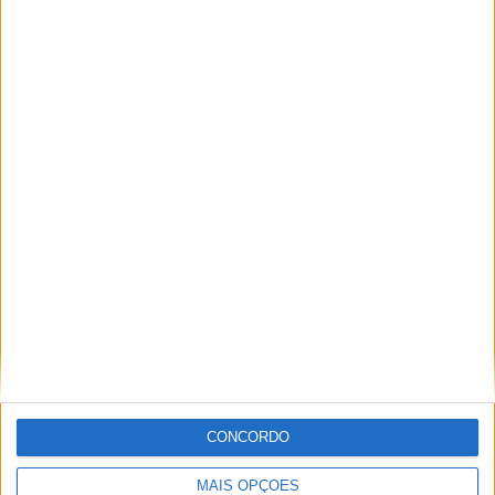
Vila de Rossas em Vieira do Minho celebrou 25 anos
CONCORDO
MAIS OPÇÕES