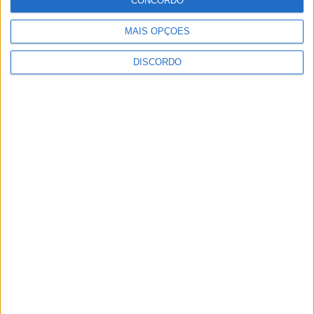
CONCORDO
MAIS OPÇÕES
DISCORDO
Vila de Rossas em Vieira do Minho celebrou 25 anos