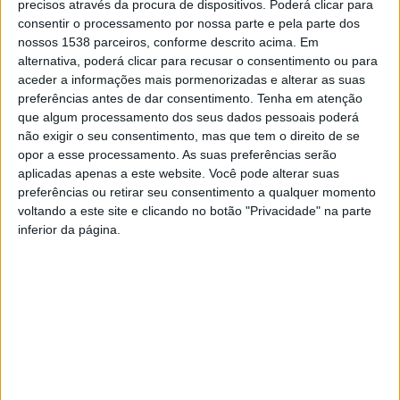
Para além do programa de atividades para os mais
precisos através da procura de dispositivos. Poderá clicar para
consentir o processamento por nossa parte e pela parte dos
pequenos, todas as áreas pediátricas do Hospital
nossos 1538 parceiros, conforme descrito acima. Em
estarão decoradas com balões coloridos para animar
alternativa, poderá clicar para recusar o consentimento ou para
aceder a informações mais pormenorizadas e alterar as suas
os utentes.
preferências antes de dar consentimento.
Tenha em atenção
que algum processamento dos seus dados pessoais poderá
O Dia Mundial da Criança conta com o contributo do
não exigir o seu consentimento, mas que tem o direito de se
Voluntariado do Hospital de Braga, do espaço
opor a esse processamento. As suas preferências serão
aplicadas apenas a este website. Você pode alterar suas
comercial “30 Festas”, da empresa “Gertal”, da
preferências ou retirar seu consentimento a qualquer momento
Associação U.DREAM, da Escola Secundária Alberto
voltando a este site e clicando no botão "Privacidade" na parte
inferior da página.
Sampaio, da cantora lírica Maria Fontes, da violoncelista
Carolina Freitas, dos bailarinos de música clássica Diana
Faria e João Pedro Freitas, da Associação de Idosos do
Centro Histórico de Braga e do Jardim de Infância de
Lamaçães (Cangosta).