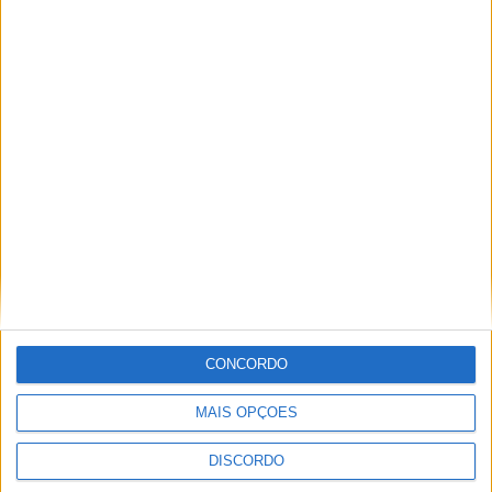
A tradição voltou a ganhar vida em Barcelos com a 43ª Mostra
Internacional de Artesanato e Cerâmica
CONCORDO
MAIS OPÇÕES
DISCORDO