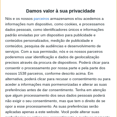
qualidade e variedade a todos os cantos do mundo.
Damos valor à sua privacidade
Nós e os nossos
parceiros
armazenamos e/ou acedemos a
informações num dispositivo, como cookies, e processamos
dados pessoais, como identificadores únicos e informações
Temos investido ao longo deste percurso muitos dos
padrão enviadas por um dispositivo para publicidade e
nosso recursos financeiros e temo-nos dedicado ao
conteúdos personalizados, medição de publicidade e
conteúdos, pesquisa de audiências e desenvolvimento de
projeto a tempo inteiro de forma a levar até todos o
serviços.
Com a sua permissão, nós e os nossos parceiros
nosso canal. Queremos dar o próximo salto
MAS para
poderemos usar identificação e dados de geolocalização
isso PRECISAMOS da vossa AJUDA!
precisos através da procura de dispositivos. Poderá clicar para
consentir o processamento por nossa parte e pela parte dos
nossos 1538 parceiros, conforme descrito acima. Em
O QUE VAMOS FAZER COM O VOSSO APOIO
alternativa, poderá clicar para recusar o consentimento ou para
aceder a informações mais pormenorizadas e alterar as suas
Queremos
expandir
a nossa oferta e oferecer cada
preferências antes de dar consentimento.
Tenha em atenção
que algum processamento dos seus dados pessoais poderá
vez
mais e melhor
a todos os que nos acompanham.
não exigir o seu consentimento, mas que tem o direito de se
Queremos criar uma
programação diária
a tempo
opor a esse processamento. As suas preferências serão
aplicadas apenas a este website. Você pode alterar suas
inteiro com
novos programas, temáticas,