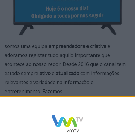
somos uma equipa
empreendedora e criativa
e
adoramos registar tudo aquilo importante que
acontece ao nosso redor. Desde 2016 que o canal tem
estado sempre
ativo
e
atualizado
com informações
relevantes e variedade na informação e
entretenimento. Fazemos
reportagens,
Diretos
,
Talkshows
, vários programas
com temas tais
como
Segurança
,
Sensibilização
e
Solidariedade
.
O nosso
principal objetivo
é chegar cada vez com maior