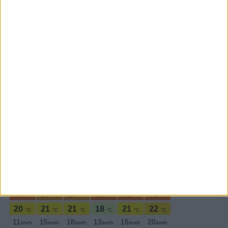
Subscrever
SEGUE-NOS:
PERIODICIDADE DIÁRIA
Quarta-feira,31 Janeiro , 2018