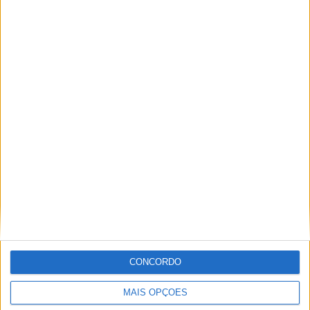
Festival da Juventude em Barcelos promete dois dias intensos
de animação
CONCORDO
MAIS OPÇÕES