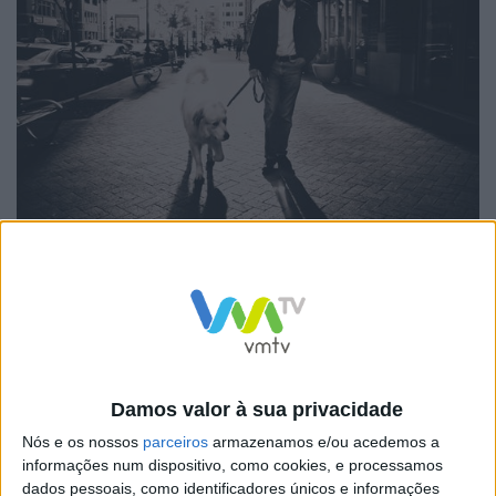
Quatro animais por casa
Nos prédios urbanos podem ser alojados até três cães
Damos valor à sua privacidade
ou quatro gatos adultos por cada casa, não podendo
Nós e os nossos
parceiros
armazenamos e/ou acedemos a
no total ser excedido o número de quatro animais,
informações num dispositivo, como cookies, e processamos
exceto se, a pedido do dono, e mediante parecer
dados pessoais, como identificadores únicos e informações