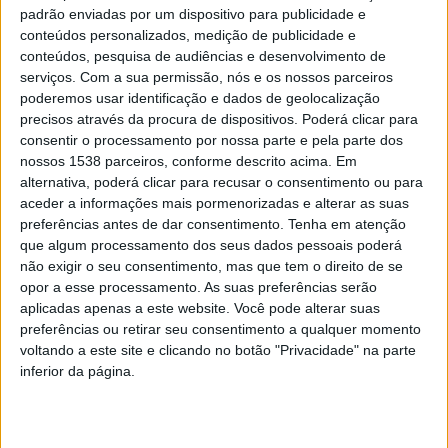
padrão enviadas por um dispositivo para publicidade e
vinculativo do médico veterinário municipal e do
conteúdos personalizados, medição de publicidade e
delegado de saúde, for autorizado alojamento até ao
conteúdos, pesquisa de audiências e desenvolvimento de
serviços.
Com a sua permissão, nós e os nossos parceiros
máximo de seis animais adultos.
poderemos usar identificação e dados de geolocalização
precisos através da procura de dispositivos. Poderá clicar para
Vacinação obrigatória
consentir o processamento por nossa parte e pela parte dos
nossos 1538 parceiros, conforme descrito acima. Em
alternativa, poderá clicar para recusar o consentimento ou para
aceder a informações mais pormenorizadas e alterar as suas
É obrigatória a vacinação antirrábica dos cães com mais
preferências antes de dar consentimento.
Tenha em atenção
de 3 meses de idade, atualizada anualmente. A
que algum processamento dos seus dados pessoais poderá
vacinação antirrábica de gatos e de outras espécies
não exigir o seu consentimento, mas que tem o direito de se
opor a esse processamento. As suas preferências serão
sensíveis é realizada a título voluntário
aplicadas apenas a este website. Você pode alterar suas
preferências ou retirar seu consentimento a qualquer momento
Registo na junta
voltando a este site e clicando no botão "Privacidade" na parte
inferior da página.
O licenciamento e registo de cães na junta de freguesia