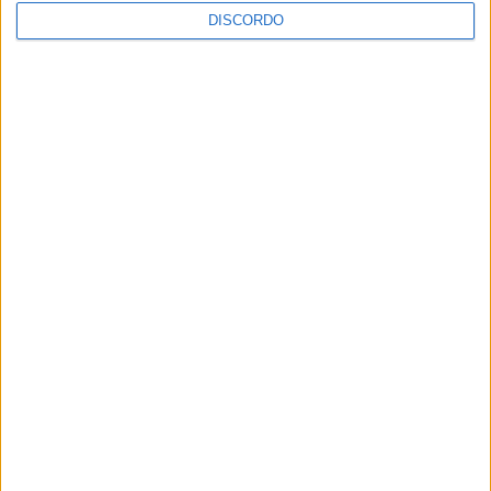
DISCORDO
Vila de Rossas em Vieira do Minho celebrou 25 anos