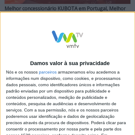
Melhor concessionário KUBOTA em Portugal, Melhor
serviço Após-Venda KUBOTA em Portugal
e também o
de
melhor concessionário na área dos corta-relvas
/giratórias.
Damos valor à sua privacidade
A Mecagriminho concecionário Kubota desde 1979 para
Nós e os nossos
parceiros
armazenamos e/ou acedemos a
os distritos de Braga e Viana do Castelo na área da
informações num dispositivo, como cookies, e processamos
dados pessoais, como identificadores únicos e informações
agricultura e jardim, vê assim reconhecido o seu
padrão enviadas por um dispositivo para publicidade e
trabalho em prol dos seus clientes.
conteúdos personalizados, medição de publicidade e
conteúdos, pesquisa de audiências e desenvolvimento de
serviços.
Com a sua permissão, nós e os nossos parceiros
Segundo Francisco Gomes ” este prémio é dedicado aos
poderemos usar identificação e dados de geolocalização
nossos leais clientes e a toda a nossa equipa de
precisos através da procura de dispositivos. Poderá clicar para
trabalho. Muito obrigado por confiarem em nós”
consentir o processamento por nossa parte e pela parte dos