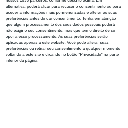
nossos 1538 parceiros, conforme descrito acima. Em
alternativa, poderá clicar para recusar o consentimento ou para
aceder a informações mais pormenorizadas e alterar as suas
preferências antes de dar consentimento.
Tenha em atenção
que algum processamento dos seus dados pessoais poderá
Esta empresa está sediada na Quinta do Carreiro, Lote
não exigir o seu consentimento, mas que tem o direito de se
7, no Parque Industrial de Frossos.
opor a esse processamento. As suas preferências serão
aplicadas apenas a este website. Você pode alterar suas
preferências ou retirar seu consentimento a qualquer momento
voltando a este site e clicando no botão "Privacidade" na parte
inferior da página.
Kubota nº1 em Portugal
50ª Edição da Agro
Conheces as novidades da
Mecagriminho?