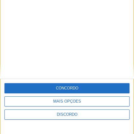
Festival da Juventude em Barcelos promete dois dias intensos
de animação
CONCORDO
MAIS OPÇÕES
DISCORDO