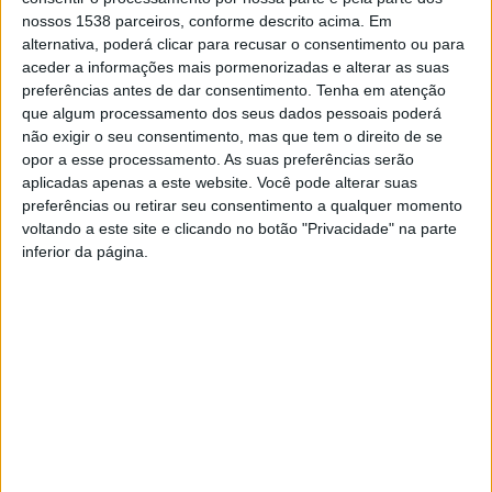
Esta alteração tecnológica permitirá evitar a emissão de
nossos 1538 parceiros, conforme descrito acima. Em
500 toneladas de CO
por ano. O Município de Fafe está
2
alternativa, poderá clicar para recusar o consentimento ou para
atento a eventuais linhas de apoio comunitário que
aceder a informações mais pormenorizadas e alterar as suas
preferências antes de dar consentimento.
Tenha em atenção
venham a ser lançadas, para promover a substituição
que algum processamento dos seus dados pessoais poderá
integral da rede de Iluminação Pública, para tecnologia
não exigir o seu consentimento, mas que tem o direito de se
opor a esse processamento. As suas preferências serão
LED.
aplicadas apenas a este website. Você pode alterar suas
preferências ou retirar seu consentimento a qualquer momento
voltando a este site e clicando no botão "Privacidade" na parte
inferior da página.
Novo Posto de
Nova Unidade de Saúde de
Transformação em S.Bento –
Fafe – investimento de 5
Vizela
milhões de euros