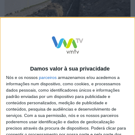
Imagem Ilustrativa
Outras intervenções estão a ocorrer na rede de
iluminação pública, designadamente, a substituição
Damos valor à sua privacidade
progressiva de luminárias para tecnologia LED,
Nós e os nossos
parceiros
armazenamos e/ou acedemos a
procurando-se atingir, até final de 2022, um total de
informações num dispositivo, como cookies, e processamos
dados pessoais, como identificadores únicos e informações
aproximadamente 7 mil luminárias substituídas, o que
padrão enviadas por um dispositivo para publicidade e
corresponderá a 40 por cento do parque instalado.
conteúdos personalizados, medição de publicidade e
conteúdos, pesquisa de audiências e desenvolvimento de
serviços.
Com a sua permissão, nós e os nossos parceiros
poderemos usar identificação e dados de geolocalização
precisos através da procura de dispositivos. Poderá clicar para
consentir o processamento por nossa parte e pela parte dos