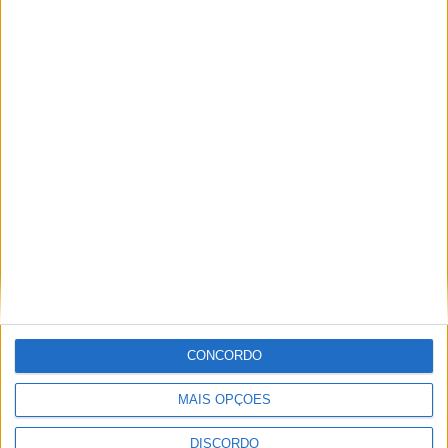
Festival da Juventude em Barcelos promete dois dias intensos
de animação
CONCORDO
MAIS OPÇÕES
DISCORDO