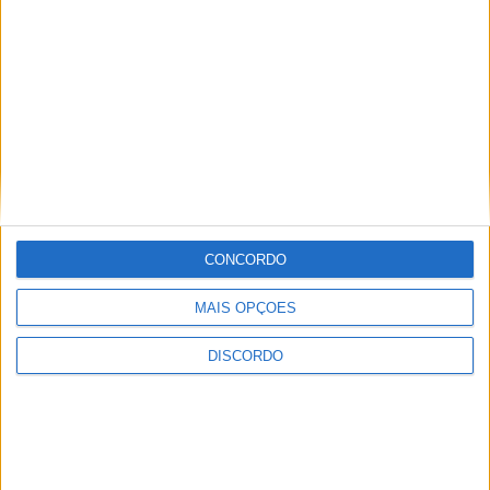
CONCORDO
MAIS OPÇÕES
DISCORDO
Vila de Rossas em Vieira do Minho celebrou 25 anos