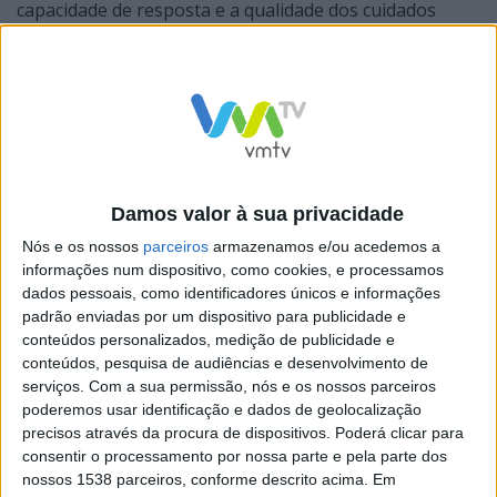
capacidade de resposta e a qualidade dos cuidados
prestados à comunidade.
Durante o período de obras, os serviços da USF São
Salvador serão prestados no piso inferior do mesmo
Damos valor à sua privacidade
edifício. Esta obra representa um passo importante na
Nós e os nossos
parceiros
armazenamos e/ou acedemos a
modernização das infraestruturas de saúde locais,
informações num dispositivo, como cookies, e processamos
dados pessoais, como identificadores únicos e informações
reforçando o compromisso com a melhoria contínua
padrão enviadas por um dispositivo para publicidade e
dos serviços de saúde do território.
conteúdos personalizados, medição de publicidade e
conteúdos, pesquisa de audiências e desenvolvimento de
serviços.
Com a sua permissão, nós e os nossos parceiros
poderemos usar identificação e dados de geolocalização
precisos através da procura de dispositivos. Poderá clicar para
consentir o processamento por nossa parte e pela parte dos
nossos 1538 parceiros, conforme descrito acima. Em