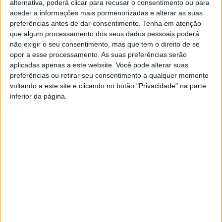
alternativa, poderá clicar para recusar o consentimento ou para
Legislativas 2022: PS
Presidente da Câmara visitou
aceder a informações mais pormenorizadas e alterar as suas
assume compromisso de
obras e melhorias em 7
preferências antes de dar consentimento.
Tenha em atenção
renovar duas dezenas de
centros de saúde do
que algum processamento dos seus dados pessoais poderá
USFs do distrito de Braga na
concelho
não exigir o seu consentimento, mas que tem o direito de se
próxima legislatura
opor a esse processamento. As suas preferências serão
aplicadas apenas a este website. Você pode alterar suas
preferências ou retirar seu consentimento a qualquer momento
voltando a este site e clicando no botão "Privacidade" na parte
inferior da página.
Mais de 2.6 milhões de euros
para a requalificação do
Centro de Saúde de
Famalicão