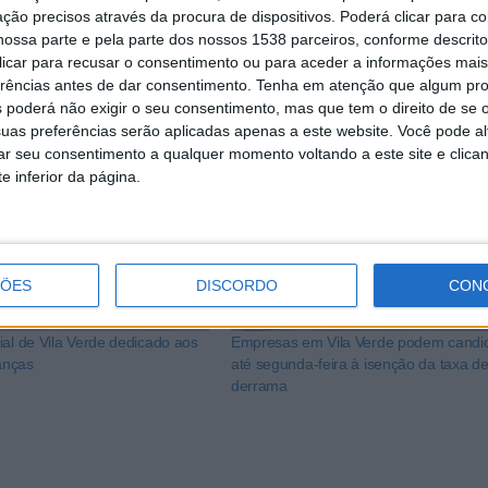
lidade de vida e bem-estar das famílias mais vulneráveis do
ção precisos através da procura de dispositivos. Poderá clicar para co
ossa parte e pela parte dos nossos 1538 parceiros, conforme descrit
 clicar para recusar o consentimento ou para aceder a informações ma
erências antes de dar consentimento.
Tenha em atenção que algum pr
 poderá não exigir o seu consentimento, mas que tem o direito de se 
uas preferências serão aplicadas apenas a este website. Você pode al
rar seu consentimento a qualquer momento voltando a este site e clica
e inferior da página.
ÇÕES
DISCORDO
CON
ial de Vila Verde dedicado aos
Empresas em Vila Verde podem candid
ianças
até segunda-feira à isenção da taxa d
derrama