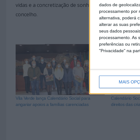
vidas e a concretização de sonhos, assim como na qua
dados de geolocaliza
processamento por n
concelho.
alternativa, poderá
alterar as suas pref
seus dados pessoais
processamento. As s
preferências ou reti
"Privacidade" na part
MAIS OP
Vila Verde lança Calendário Social para
Calendário Soc
angariar apoios a famílias carenciadas
direitos das cr