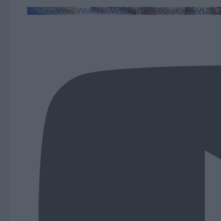
YouTube Video VVUtRU85MzBBcHpOcU5BUnpKX0wyV1ZBLm