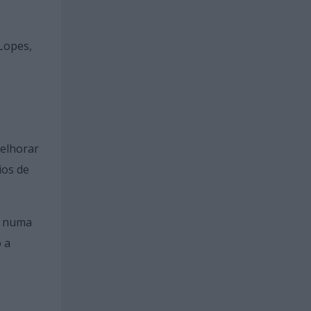
Lopes,
melhorar
ios de
a numa
 a