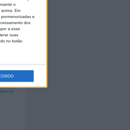
nsentir o
o acima. Em
is pormenorizadas e
ocessamento dos
opor a esse
terar suas
ndo no botão
CORDO
atar-se
e