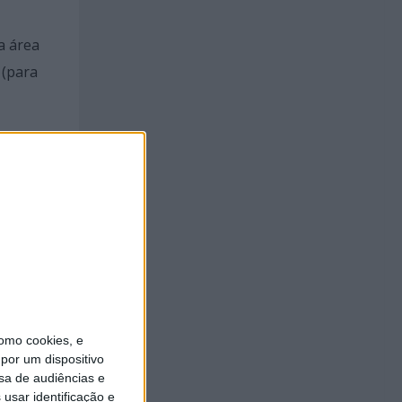
a área
 (para
s do
presas
ribuição
omo cookies, e
por um dispositivo
zer,
sa de audiências e
o de
usar identificação e