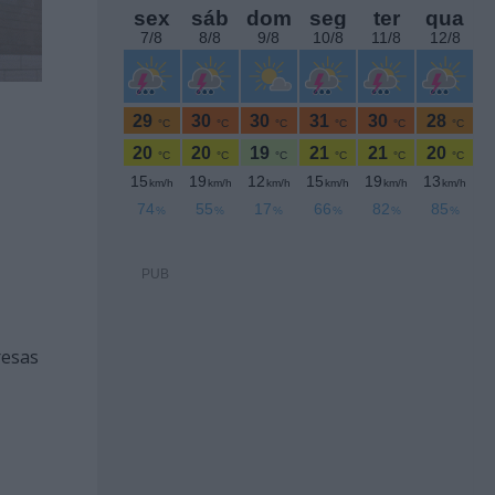
PUB
resas