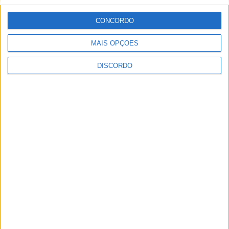
Festival da Juventude em Barcelos promete dois dias intensos
CONCORDO
de animação
MAIS OPÇÕES
DISCORDO
Vila de Rossas em Vieira do Minho celebrou 25 anos