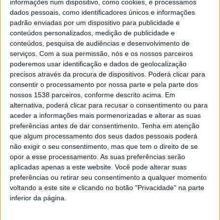
informações num dispositivo, como cookies, e processamos
elevadas.
dados pessoais, como identificadores únicos e informações
Alimentos queimados ou demasiado cozinhados podem
padrão enviadas por um dispositivo para publicidade e
conteúdos personalizados, medição de publicidade e
causar cancro. A culpa é da acrilamida
conteúdos, pesquisa de audiências e desenvolvimento de
serviços.
Com a sua permissão, nós e os nossos parceiros
poderemos usar identificação e dados de geolocalização
precisos através da procura de dispositivos. Poderá clicar para
consentir o processamento por nossa parte e pela parte dos
Segundo a DECO, as categorias analisadas em Portugal
nossos 1538 parceiros, conforme descrito acima. Em
alternativa, poderá clicar para recusar o consentimento ou para
foram as batatas fritas de pacote, a batata-doce frita, o
aceder a informações mais pormenorizadas e alterar as suas
café torrado moído, as tostas e as bolachas tipo Maria.
preferências antes de dar consentimento.
Tenha em atenção
que algum processamento dos seus dados pessoais poderá
“Dos 60 produtos testados em Portugal, apenas duas
não exigir o seu consentimento, mas que tem o direito de se
das 15 amostras de batatas fritas analisadas — Spar e
opor a esse processamento. As suas preferências serão
Bouton d’Or (Intermarché) — apresentam níveis de
aplicadas apenas a este website. Você pode alterar suas
preferências ou retirar seu consentimento a qualquer momento
acrilamida acima dos valores de referência. Das 12
voltando a este site e clicando no botão "Privacidade" na parte
amostras de bolachas do tipo Maria, as das marcas
inferior da página.
Sondey (Lidl), Moaçor, Pingo Doce e Continente