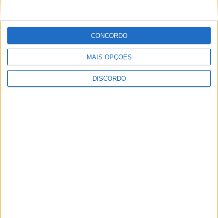
Festival da Juventude em Barcelos promete dois dias intensos
CONCORDO
de animação
MAIS OPÇÕES
DISCORDO