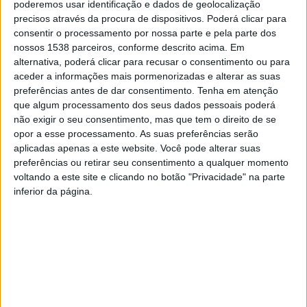
poderemos usar identificação e dados de geolocalização
– Requalificação da antiga Escola Primária (sede da
precisos através da procura de dispositivos. Poderá clicar para
consentir o processamento por nossa parte e pela parte dos
Junta de Freguesia);
nossos 1538 parceiros, conforme descrito acima. Em
– Alargamento da rede de saneamento com ligação da
alternativa, poderá clicar para recusar o consentimento ou para
aceder a informações mais pormenorizadas e alterar as suas
Rua da Ranha à Rua de Vilar;
preferências antes de dar consentimento.
Tenha em atenção
– Pavimentação em sleur duplo da Rua da Veiga;
que algum processamento dos seus dados pessoais poderá
não exigir o seu consentimento, mas que tem o direito de se
– Pavimentação em tapete asfáltico da Rua da Pala;
opor a esse processamento. As suas preferências serão
– Alargamento e pavimentação da Rua da Calçada
aplicadas apenas a este website. Você pode alterar suas
(Atafona);
preferências ou retirar seu consentimento a qualquer momento
voltando a este site e clicando no botão "Privacidade" na parte
– Alargamento da Rua das Agostinhas;
inferior da página.
– Alargamento e pavimentação da Rua de Vilar de
Baixo;
– Alargamento de curva na Rua do Balteiro.