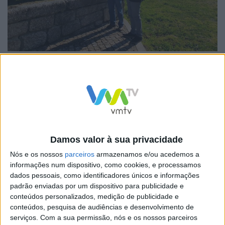
Como habitual, os autarcas visitaram os vários lugares
da freguesia, tendo o presidente da Câmara Municipal
de Vieira do Minho visitado as obras que estão em
curso e sinalizado as obras a realizar neste mandato,
com destaque para:
– Ampliação do cemitério;
Damos valor à sua privacidade
– Melhoramento da iluminação do Adro da Igreja
Nós e os nossos
parceiros
armazenamos e/ou acedemos a
Matriz;
informações num dispositivo, como cookies, e processamos
dados pessoais, como identificadores únicos e informações
– Conclusão da requalificação do Adro da Capela de S.
padrão enviadas por um dispositivo para publicidade e
Francisco;
conteúdos personalizados, medição de publicidade e
conteúdos, pesquisa de audiências e desenvolvimento de
– Construção de Centro Municipal de Recolha de
serviços.
Com a sua permissão, nós e os nossos parceiros
Animais de companhia;