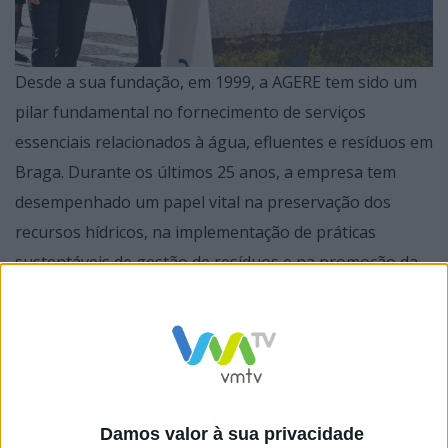
Desde a sua fundação, em 1999, a AGERE tem sido um
pilar fundamental no fornecimento de serviços
essenciais relacionados à água, efluentes e resíduos em
Braga. Durante os últimos 25 anos, a empresa tem
desempenhado um papel vital na preservação dos
recursos hídricos, na implementação de práticas
sustentáveis de gestão de resíduos e na promoção da
consciência ambiental na região.
A exposição oferece uma visão abrangente da história,
Damos valor à sua privacidade
das realizações e dos desafios da AGERE ao longo de