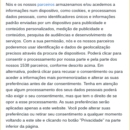
Nós e os nossos
parceiros
armazenamos e/ou acedemos a
suas duas décadas e meia de existência, destacando as
informações num dispositivo, como cookies, e processamos
várias iniciativas e marcos importantes que moldaram o
dados pessoais, como identificadores únicos e informações
percurso da empresa e influenciaram positivamente a
padrão enviadas por um dispositivo para publicidade e
conteúdos personalizados, medição de publicidade e
comunidade de Braga. A mostra faz um resumo do
conteúdos, pesquisa de audiências e desenvolvimento de
percurso da empresa, que investiu 136 milhões de
serviços.
Com a sua permissão, nós e os nossos parceiros
poderemos usar identificação e dados de geolocalização
euros para se tornar numa referência do sector tanto a
precisos através da procura de dispositivos. Poderá clicar para
nível nacional, como internacional, tendo recolhido
consentir o processamento por nossa parte e pela parte dos
nossos 1538 parceiros, conforme descrito acima. Em
mais de 1,5 milhões de toneladas de resíduos urbanos.
alternativa, poderá clicar para recusar o consentimento ou para
aceder a informações mais pormenorizadas e alterar as suas
“Braga tem uma situação relativamente inédita, uma
preferências antes de dar consentimento.
Tenha em atenção
vez que tem todas as valências integradas numa única
que algum processamento dos seus dados pessoais poderá
não exigir o seu consentimento, mas que tem o direito de se
estrutura, apenas complementada pela Braval. Isso é
opor a esse processamento. As suas preferências serão
um privilégio para o Município que permite concretizar
aplicadas apenas a este website. Você pode alterar suas
o objectivo de garantirmos um nível de excelência no
preferências ou retirar seu consentimento a qualquer momento
voltando a este site e clicando no botão "Privacidade" na parte
desempenho e no serviço, como tem sido
inferior da página.