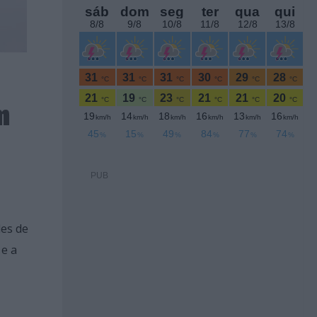
m
PUB
des de
 e a