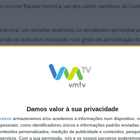
o o coronel Bacelar Ferreira, um dos vários membros da Com
da árvore, um carvalho-alvarinho, os estudantes aproveitara
reunião do executivo municipal, num gesto de aproximação d
Damos valor à sua privacidade
ceiros
armazenamos e/ou acedemos a informações num dispositivo, c
essoais, como identificadores únicos e informações padrão enviadas 
conteúdos personalizados, medição de publicidade e conteúdos, pesqui
la Verde foram ao monte plantar
Famalicão coloca uma árvore “no sapa
serviços.
Com a sua permissão, nós e os nossos parceiros poderemos 
ones
dos famalicenses