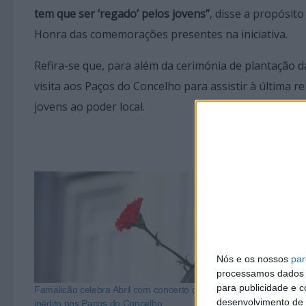
tem que ser ‘regado’ pelos jovens”
, disse a propósit
Honra das comemorações presentes na iniciativa.
Refira-se que, para além da cerimónia de plantação 
visita aos Paços do Concelho para assistir à última 
jovens ao poder local.
Nós e os nossos
par
processamos dados p
para publicidade e 
Famalicão celebra Abril com concerto de jazz
Crianças de Vi
desenvolvimento de 
inédito nos Paços do Concelho
árvores autóct