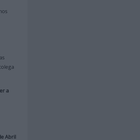
unos
las
colega
er a
e Abril