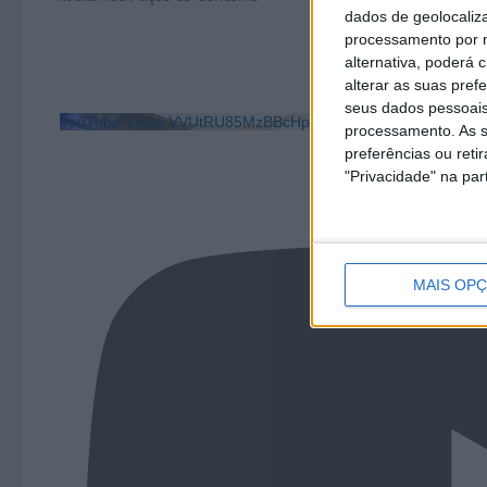
dados de geolocaliza
processamento por n
alternativa, poderá
alterar as suas pref
seus dados pessoais
YouTube Video VVUtRU85MzBBcHpOcU5BUnpKX0wyV1ZB
processamento. As s
preferências ou reti
"Privacidade" na part
MAIS OP