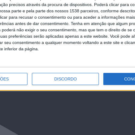
ção precisos através da procura de dispositivos. Poderá clicar para co
ossa parte e pela parte dos nossos 1538 parceiros, conforme descrit
 clicar para recusar o consentimento ou para aceder a informações ma
erências antes de dar consentimento.
Tenha em atenção que algum pr
 poderá não exigir o seu consentimento, mas que tem o direito de se 
LkR5TmFiVWVZZDhv
uas preferências serão aplicadas apenas a este website. Você pode al
rar seu consentimento a qualquer momento voltando a este site e clica
e inferior da página.
ÇÕES
DISCORDO
CON