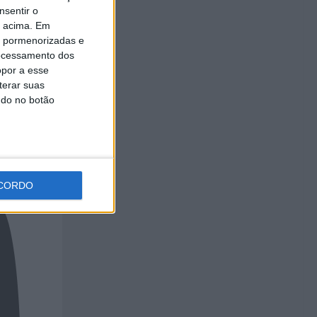
nsentir o
o acima. Em
is pormenorizadas e
ocessamento dos
opor a esse
terar suas
ndo no botão
CORDO