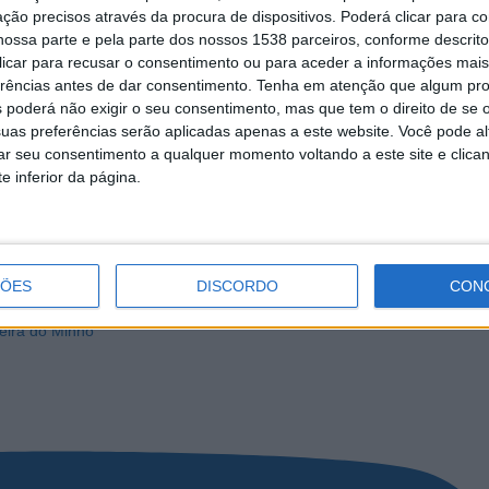
ção precisos através da procura de dispositivos. Poderá clicar para co
ossa parte e pela parte dos nossos 1538 parceiros, conforme descrit
 clicar para recusar o consentimento ou para aceder a informações ma
erências antes de dar consentimento.
Tenha em atenção que algum pr
 poderá não exigir o seu consentimento, mas que tem o direito de se 
uas preferências serão aplicadas apenas a este website. Você pode al
rar seu consentimento a qualquer momento voltando a este site e clica
e inferior da página.
ÇÕES
DISCORDO
CON
eira do Minho