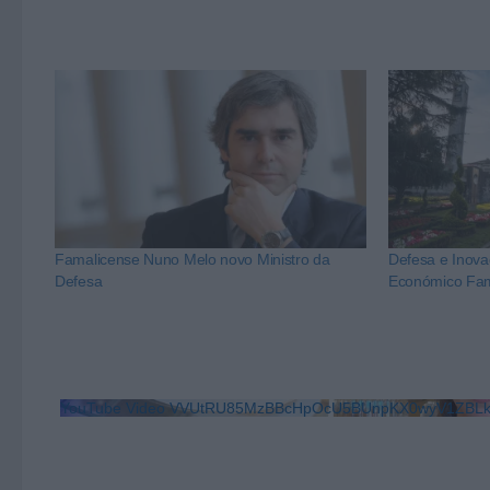
Famalicense Nuno Melo novo Ministro da
Defesa e Inov
Defesa
Económico Fam
YouTube Video VVUtRU85MzBBcHpOcU5BUnpKX0wyV1ZB