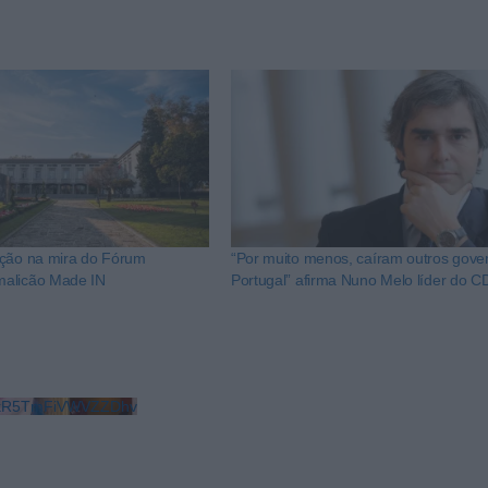
ação na mira do Fórum
“Por muito menos, caíram outros gov
alicão Made IN
Portugal” afirma Nuno Melo líder do 
LkR5TmFiVWVZZDhv