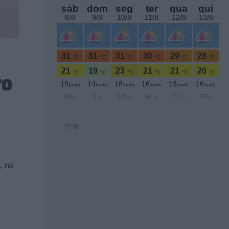
ro
PUB
, na