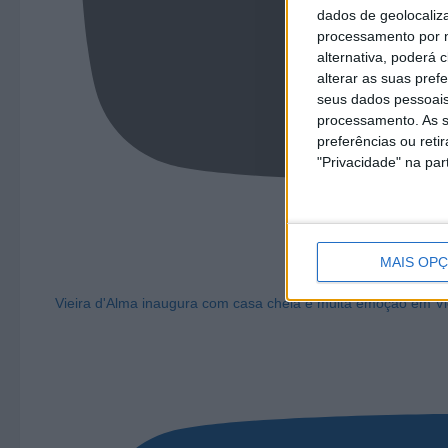
dados de geolocaliza
processamento por n
alternativa, poderá
alterar as suas pref
seus dados pessoais
processamento. As s
preferências ou reti
"Privacidade" na part
MAIS OP
Vieira d'Alma inaugura com casa cheia e muita emoção em Vi