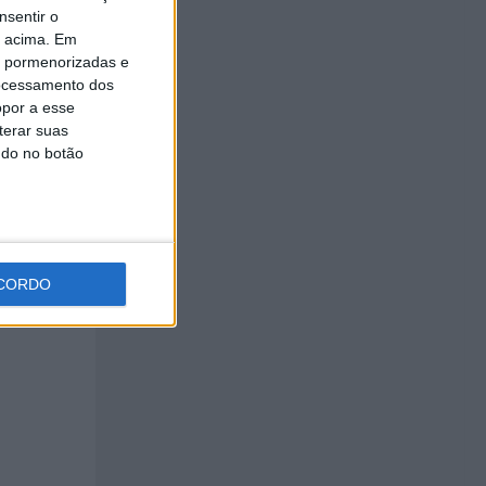
nsentir o
o acima. Em
is pormenorizadas e
ocessamento dos
opor a esse
terar suas
ndo no botão
CORDO