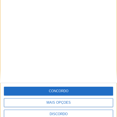
Vieira d'Alma inaugura com casa cheia e muita emoção em
Vieira do Minho
CONCORDO
MAIS OPÇÕES
DISCORDO