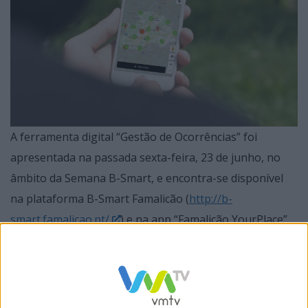
A ferramenta digital “Gestão de Ocorrências” foi
apresentada na passada sexta-feira, 23 de junho, no
âmbito da Semana B-Smart, e encontra-se disponível
na plataforma B-Smart Famalicão (
http://b-
smart.famalicao.pt/
) e na app “Famalicão YourPlace”
(opção “Ocorrências”).
“Com esta ferramenta, os cidadãos assumem um papel
ainda mais ativo no processo de gestão do nosso