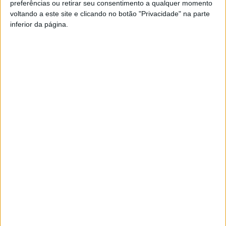
preferências ou retirar seu consentimento a qualquer momento
voltando a este site e clicando no botão "Privacidade" na parte
inferior da página.
A ferramenta de gestão de ocorrências permite
estabelecer uma relação mais próxima entre cidadãos,
executivo municipal e serviços operacionais,
melhorando significativamente a capacidade de
identificar e resolver ocorrências.