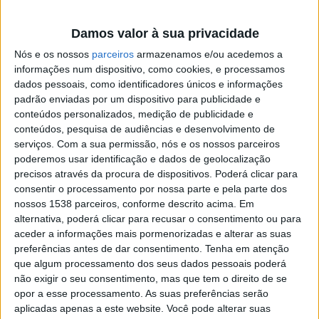
território, contribuindo para o seu desenvolvimento e
eficiência”
, refere o Presidente da Câmara Municipal de
Damos valor à sua privacidade
Vila Nova de Famalicão, Mário Passos.
Nós e os nossos
parceiros
armazenamos e/ou acedemos a
informações num dispositivo, como cookies, e processamos
dados pessoais, como identificadores únicos e informações
padrão enviadas por um dispositivo para publicidade e
conteúdos personalizados, medição de publicidade e
“A plataforma de gestão de ocorrências, permite
conteúdos, pesquisa de audiências e desenvolvimento de
serviços.
Com a sua permissão, nós e os nossos parceiros
sinalizar em tempo real, situações que exijam a
poderemos usar identificação e dados de geolocalização
intervenção célere dos serviços municipais e
precisos através da procura de dispositivos. Poderá clicar para
consentir o processamento por nossa parte e pela parte dos
encaminhar mais atempadamente os casos que devem
nossos 1538 parceiros, conforme descrito acima. Em
ser seguidos por outros organismos públicos. É uma
alternativa, poderá clicar para recusar o consentimento ou para
aceder a informações mais pormenorizadas e alterar as suas
forma de envolver os famalicenses no processo de
preferências antes de dar consentimento.
Tenha em atenção
gestão municipal, incrementando a transparência e a
que algum processamento dos seus dados pessoais poderá
participação cidadã”
acrescenta o edil.
não exigir o seu consentimento, mas que tem o direito de se
opor a esse processamento. As suas preferências serão
aplicadas apenas a este website. Você pode alterar suas