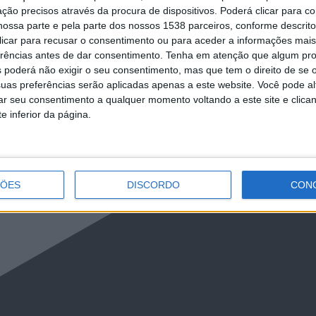
ção precisos através da procura de dispositivos. Poderá clicar para co
ossa parte e pela parte dos nossos 1538 parceiros, conforme descrit
 clicar para recusar o consentimento ou para aceder a informações ma
erências antes de dar consentimento.
Tenha em atenção que algum pr
 poderá não exigir o seu consentimento, mas que tem o direito de se 
uas preferências serão aplicadas apenas a este website. Você pode al
rar seu consentimento a qualquer momento voltando a este site e clica
e inferior da página.
ÇÕES
DISCORDO
CON