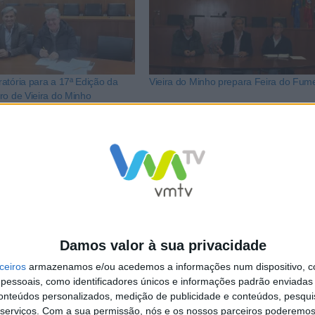
atória para a 17ª Edição da
Vieira do Minho prepara Feira do Fume
ro de Vieira do Minho
NCa2l2ckl3RkxJ
Damos valor à sua privacidade
ceiros
armazenamos e/ou acedemos a informações num dispositivo, c
essoais, como identificadores únicos e informações padrão enviadas 
conteúdos personalizados, medição de publicidade e conteúdos, pesqui
serviços.
Com a sua permissão, nós e os nossos parceiros poderemos 