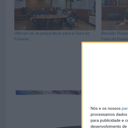
Ultimam-se os preparativos para a Feira do
Reunião Prepar
Fumeiro
Feira do Fumei
YouTube Video VVUtRU85MzBBcHpOcU5BUnpKX0wyV1ZBLm
Nós e os nossos
par
processamos dados p
para publicidade e 
desenvolvimento de 