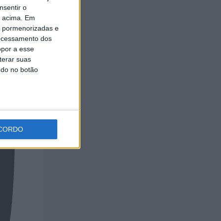
nsentir o
o acima. Em
is pormenorizadas e
ocessamento dos
opor a esse
terar suas
ndo no botão
CORDO