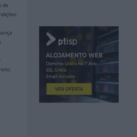
s de
ondições
esença
s
ó
hoto.