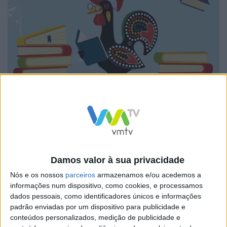
Durante dez dias, o evento volta a reunir literatura,
Damos valor à sua privacidade
música e cultura, com a presença de alguns dos mais
Nós e os nossos
parceiros
armazenamos e/ou acedemos a
conhecidos nomes do panorama nacional, como Luísa
informações num dispositivo, como cookies, e processamos
dados pessoais, como identificadores únicos e informações
Sobral, Vitorino, Valter Hugo Mãe, Raul Minh’alma,
padrão enviadas por um dispositivo para publicidade e
Poeta da Cidade, Tânia Ganho, Maria Francisca Gama e
conteúdos personalizados, medição de publicidade e