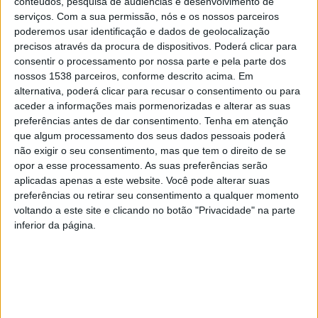
conteúdos, pesquisa de audiências e desenvolvimento de
Paulo Moreiras.
serviços.
Com a sua permissão, nós e os nossos parceiros
poderemos usar identificação e dados de geolocalização
precisos através da procura de dispositivos. Poderá clicar para
consentir o processamento por nossa parte e pela parte dos
nossos 1538 parceiros, conforme descrito acima. Em
A programação inclui apresentações de livros,
alternativa, poderá clicar para recusar o consentimento ou para
conversas com autores, espetáculos, concertos e
aceder a informações mais pormenorizadas e alterar as suas
preferências antes de dar consentimento.
Tenha em atenção
momentos de reflexão cultural, com destaque para o
que algum processamento dos seus dados pessoais poderá
espetáculo “Os Lusíadas como nunca os ouviu”, com
não exigir o seu consentimento, mas que tem o direito de se
opor a esse processamento. As suas preferências serão
António Fonseca, no dia 3 de julho (21h30), e um
aplicadas apenas a este website. Você pode alterar suas
concerto de Vitorino, no dia 4 de julho (21h30).
preferências ou retirar seu consentimento a qualquer momento
voltando a este site e clicando no botão "Privacidade" na parte
O Caminho de Santiago terá também um espaço
inferior da página.
próprio nesta edição, através de iniciativas dedicadas às
memórias e experiências dos peregrinos.