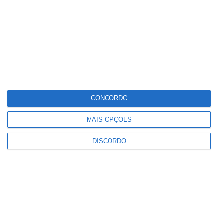
CONCORDO
MAIS OPÇÕES
DISCORDO
Vila de Rossas em Vieira do Minho celebrou 25 anos