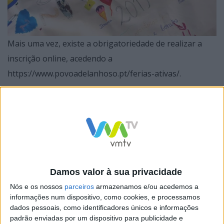
Mais uma vez, existe a obrigatoriedade de realizar a
inscrição online, acedendo a
https://www.povoadelanhoso.pt/ferias-ativas/.
Esta edição vai centrar-se em três locais: Espaço Jovem,
Centro de Interpretação do Carvalho de Calvos e
Associação de Jovens de Valdemil.
Damos valor à sua privacidade
As crianças serão colocadas por ordem de inscrição, em
Nós e os nossos
parceiros
armazenamos e/ou acedemos a
informações num dispositivo, como cookies, e processamos
primeiro lugar, no Espaço Jovem; em segundo lugar, no
dados pessoais, como identificadores únicos e informações
Centro de Interpretação do Carvalho de Calvos e, em
padrão enviadas por um dispositivo para publicidade e