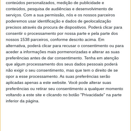
terceiro lugar, na Associação Cultural de Jovens de
conteúdos personalizados, medição de publicidade e
conteúdos, pesquisa de audiências e desenvolvimento de
Valdemil.
serviços.
Com a sua permissão, nós e os nossos parceiros
poderemos usar identificação e dados de geolocalização
precisos através da procura de dispositivos. Poderá clicar para
consentir o processamento por nossa parte e pela parte dos
nossos 1538 parceiros, conforme descrito acima. Em
Cada grupo terá o seu programa semanal, que passa,
alternativa, poderá clicar para recusar o consentimento ou para
aceder a informações mais pormenorizadas e alterar as suas
por exemplo, por atividades desportivas, visitas, jogos,
preferências antes de dar consentimento.
Tenha em atenção
peddy-paper, escape room, cinema, workshops, praia e
que algum processamento dos seus dados pessoais poderá
não exigir o seu consentimento, mas que tem o direito de se
piscina, por exemplo.
opor a esse processamento. As suas preferências serão
aplicadas apenas a este website. Você pode alterar suas
O pagamento deverá ser efetuado através de
preferências ou retirar seu consentimento a qualquer momento
transferência bancária, indicando no descritivo o nome
voltando a este site e clicando no botão "Privacidade" na parte
inferior da página.
do/a participante.
Dinamizado pela Câmara Municipal da Póvoa de