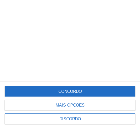
Festival da Juventude em Barcelos promete dois dias intensos
de animação
CONCORDO
MAIS OPÇÕES
DISCORDO