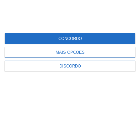
CONCORDO
MAIS OPÇÕES
A tradição voltou a ganhar vida em Barcelos com a 43ª Mostra
DISCORDO
Internacional de Artesanato e Cerâmica