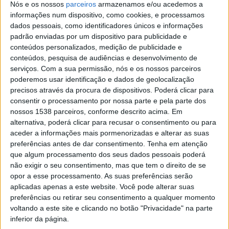
Nós e os nossos
parceiros
armazenamos e/ou acedemos a
estas localizações: no dia 14 de setembro, será a vez do
informações num dispositivo, como cookies, e processamos
dados pessoais, como identificadores únicos e informações
Museu Nogueira da Silva e do Museu dos Biscainhos; já
padrão enviadas por um dispositivo para publicidade e
no dia seguinte, o FIO decorre no Salão Medieval da
conteúdos personalizados, medição de publicidade e
conteúdos, pesquisa de audiências e desenvolvimento de
Reitoria da Universidade do Minho e no Auditório
serviços.
Com a sua permissão, nós e os nossos parceiros
Adelina Caravana no Conservatório de Música Calouste
poderemos usar identificação e dados de geolocalização
precisos através da procura de dispositivos. Poderá clicar para
Gulbenkian. Em Barcelos, o Theatro Gil Vicente será o
consentir o processamento por nossa parte e pela parte dos
anfitrião desta iniciativa.
nossos 1538 parceiros, conforme descrito acima. Em
alternativa, poderá clicar para recusar o consentimento ou para
“Depois de uma primeira edição de sucesso com casa
aceder a informações mais pormenorizadas e alterar as suas
preferências antes de dar consentimento.
Tenha em atenção
cheia, apesar das restrições impostas pela pandemia da
que algum processamento dos seus dados pessoais poderá
Covid-19, é com um enorme entusiasmo que voltamos a
não exigir o seu consentimento, mas que tem o direito de se
trazer o FIO à cidade de Braga e estamos prontos para
opor a esse processamento. As suas preferências serão
aplicadas apenas a este website. Você pode alterar suas
receber o público, desta vez de forma ainda mais
preferências ou retirar seu consentimento a qualquer momento
calorosa”, afirma Maria Afonso, membro da Direção da
voltando a este site e clicando no botão "Privacidade" na parte
inferior da página.
Sinfonietta de Braga.