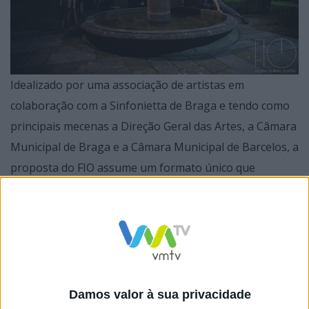
Idealizado por uma associação de artistas em
colaboração com a Sinfonietta de Braga e tendo como
principais mecenas a Direção Geral das Artes, a Câmara
Municipal de Braga e a Câmara Municipal de Barcelos, a
proposta do FIO assume um formato único que
estabelece uma relação entre a cidade, o público, os
artistas e as peças musicais apresentadas.
Em Braga, serão quatro os emblemáticos espaços a
Damos valor à sua privacidade
receber estas óperas criadas especificamente para