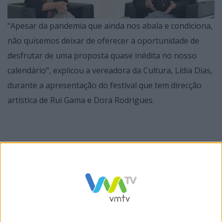
“Apesar da pandemia que ainda nos abala e condiciona,
não quisemos deixar de oferecer a oportunidade de
desfrutar de uma proposta quase inédita no nosso
calendário”, explicou a vereadora da Cultura, Lídia Dias,
durante a apresentação do festival que tem direcção
artística de Rui Gama e Dora Rodrigues.
Na ocasião, Lídia Dias salientou que o festival quer
afirmar-se como “um evento de excelência” no meio
cultural, procurando estabelecer pontes entre a música
erudita e outros mundos musicais, despertando
mentes e lançando novos olhares. “Desafiamos os