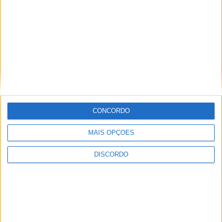
Internacional de Artesanato e Cerâmica
CONCORDO
MAIS OPÇÕES
DISCORDO
Festival da Juventude em Barcelos promete dois dias intensos
de animação