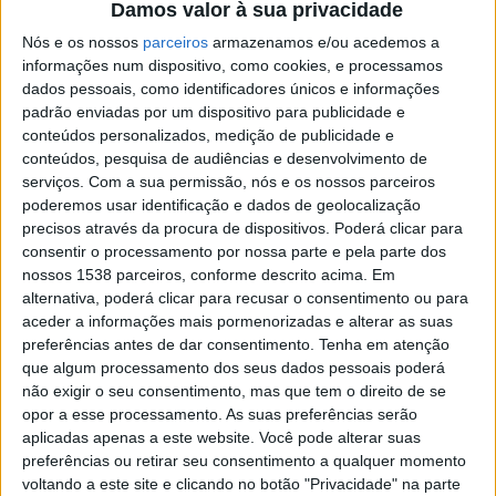
Damos valor à sua privacidade
Bracarenses a participar activamente neste festival que
Nós e os nossos
parceiros
armazenamos e/ou acedemos a
promove o intercâmbio luso-galaico e celebra a
informações num dispositivo, como cookies, e processamos
cooperação dos municípios do Eixo Atlântico através da
dados pessoais, como identificadores únicos e informações
padrão enviadas por um dispositivo para publicidade e
arte”, afirmou a vereadora.
conteúdos personalizados, medição de publicidade e
conteúdos, pesquisa de audiências e desenvolvimento de
Este ano o evento é chamado a cumprir o seu papel
serviços.
Com a sua permissão, nós e os nossos parceiros
fundamental de iluminar a realidade, encorajar a seguir
poderemos usar identificação e dados de geolocalização
precisos através da procura de dispositivos. Poderá clicar para
a pluralidade através das várias plataformas artísticas e
consentir o processamento por nossa parte e pela parte dos
direccionar a arte como expressão da humanidade.
nossos 1538 parceiros, conforme descrito acima. Em
alternativa, poderá clicar para recusar o consentimento ou para
aceder a informações mais pormenorizadas e alterar as suas
preferências antes de dar consentimento.
Tenha em atenção
que algum processamento dos seus dados pessoais poderá
não exigir o seu consentimento, mas que tem o direito de se
Festival reúne nomes prestigiados da música e do
opor a esse processamento. As suas preferências serão
teatro.
aplicadas apenas a este website. Você pode alterar suas
preferências ou retirar seu consentimento a qualquer momento
Neste sentido, o festival reúne prestigiados nomes do
voltando a este site e clicando no botão "Privacidade" na parte