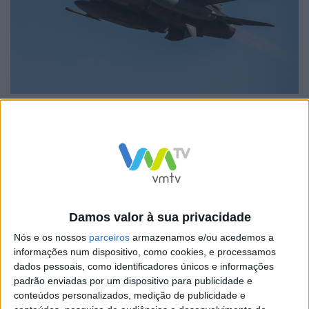
imagem: Força Aérea Portuguesa
A Força Aérea Portuguesa convida a população a
fotografar e filmar o momento, enviando
posteriormente para o link:
shorturl.at/bjV57
.
Horário de passagens das aeronaves nas Capitais de
Damos valor à sua privacidade
Distrito:
Nós e os nossos
parceiros
armazenamos e/ou acedemos a
informações num dispositivo, como cookies, e processamos
dados pessoais, como identificadores únicos e informações
padrão enviadas por um dispositivo para publicidade e
conteúdos personalizados, medição de publicidade e
Aveiro 11h28