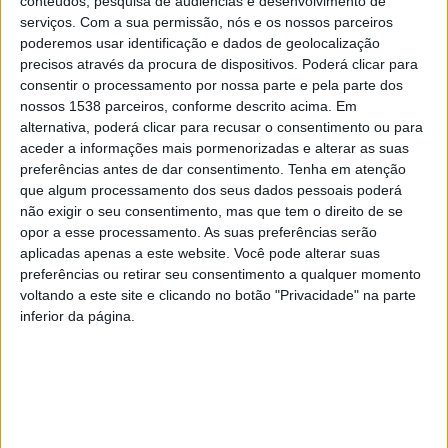
conteúdos, pesquisa de audiências e desenvolvimento de
Beja 11h04, 11h30 e 14h37
serviços.
Com a sua permissão, nós e os nossos parceiros
Braga 11h14
poderemos usar identificação e dados de geolocalização
Bragança 11h44
precisos através da procura de dispositivos. Poderá clicar para
consentir o processamento por nossa parte e pela parte dos
Castelo Branco 11h08
nossos 1538 parceiros, conforme descrito acima. Em
Coimbra 10h56 e 12h20
alternativa, poderá clicar para recusar o consentimento ou para
Évora 10h53 e 11h20
aceder a informações mais pormenorizadas e alterar as suas
Faro 11h47
preferências antes de dar consentimento.
Tenha em atenção
que algum processamento dos seus dados pessoais poderá
Funchal 12h31
não exigir o seu consentimento, mas que tem o direito de se
Guarda 11h21
opor a esse processamento. As suas preferências serão
Leiria 10h51
aplicadas apenas a este website. Você pode alterar suas
Lisboa 10h15 e 11h00 (10h45 às 11h00 Jerónimos –
preferências ou retirar seu consentimento a qualquer momento
voltando a este site e clicando no botão "Privacidade" na parte
F16)
inferior da página.
Ponta Delgada 10h00
Portalegre 11h07
Porto 11h23
Santarém 10h46 e 10h50
Setúbal 12h16