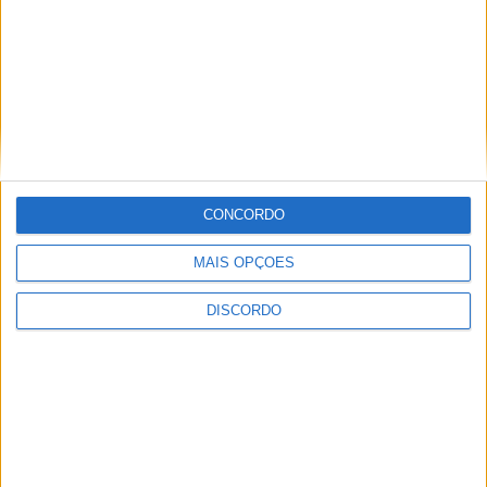
CONCORDO
MAIS OPÇÕES
DISCORDO
Festival da Juventude em Barcelos promete dois dias intensos
de animação