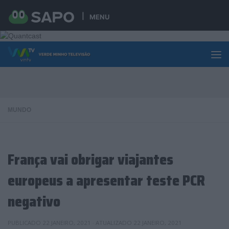
Skip to content
MENU
MUNDO
França vai obrigar viajantes
europeus a apresentar teste PCR
negativo
PUBLICADO
22 JANEIRO, 2021
· ATUALIZADO
22 JANEIRO, 2021