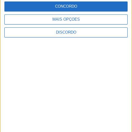
CONCORDO
MAIS OPÇÕES
DISCORDO
Vila Verde prepara-se para voltar a celebrar as suas raízes com
o regresso da Rota das Colheitas