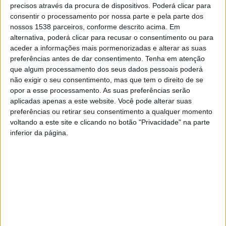
precisos através da procura de dispositivos. Poderá clicar para
consentir o processamento por nossa parte e pela parte dos
nossos 1538 parceiros, conforme descrito acima. Em
Para viagens de ou para países externos à União
alternativa, poderá clicar para recusar o consentimento ou para
Europeia, a França já pede aos passageiros um teste
aceder a informações mais pormenorizadas e alterar as suas
preferências antes de dar consentimento.
Tenha em atenção
PCR negativo e uma quarentena de sete dias.
que algum processamento dos seus dados pessoais poderá
não exigir o seu consentimento, mas que tem o direito de se
Os líderes da União Europeia (UE) não chegaram hoje a
opor a esse processamento. As suas preferências serão
aplicadas apenas a este website. Você pode alterar suas
acordo sobre certificados de vacinação para facilitar
preferências ou retirar seu consentimento a qualquer momento
viagens no espaço comunitário, anunciou a presidente
voltando a este site e clicando no botão "Privacidade" na parte
da Comissão Europeia, apontando “questões em
inferior da página.
aberto” que serão respondidas na “altura certa”.
Lusa