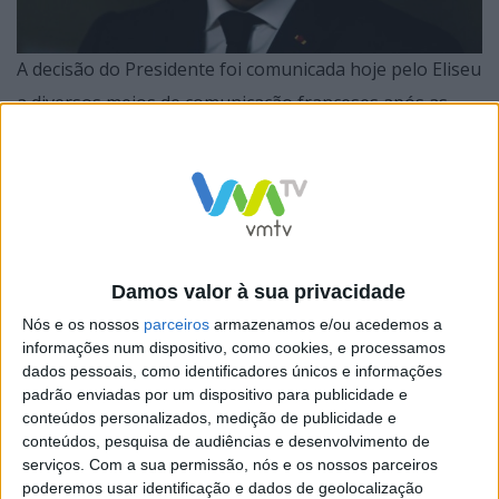
A decisão do Presidente foi comunicada hoje pelo Eliseu
a diversos meios de comunicação franceses após as
conclusões do Conselho Europeu dedicado à crise
sanitária que reuniu os líderes europeus.
Damos valor à sua privacidade
Os trabalhadores fronteiriços e trabalhadores dos
Nós e os nossos
parceiros
armazenamos e/ou acedemos a
transportes terrestres estão isentos de apresentar
informações num dispositivo, como cookies, e processamos
este teste.
dados pessoais, como identificadores únicos e informações
padrão enviadas por um dispositivo para publicidade e
Esta medida vai entrar em vigor em França a partir de
conteúdos personalizados, medição de publicidade e
conteúdos, pesquisa de audiências e desenvolvimento de
domingo à noite.
serviços.
Com a sua permissão, nós e os nossos parceiros
poderemos usar identificação e dados de geolocalização