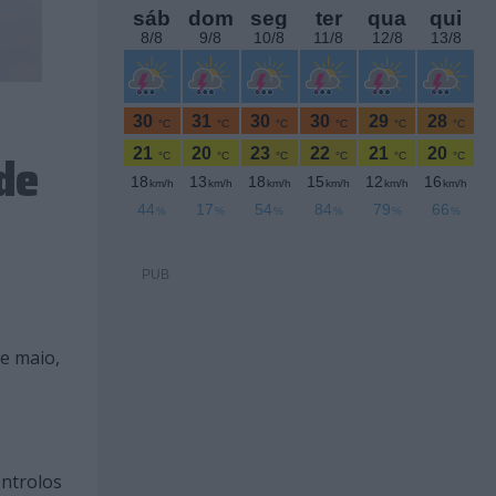
de
PUB
de maio,
ntrolos