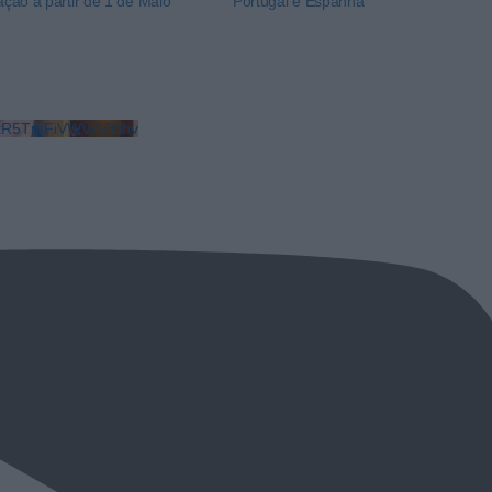
lação a partir de 1 de Maio
Portugal e Espanha
LkR5TmFiVWVZZDhv