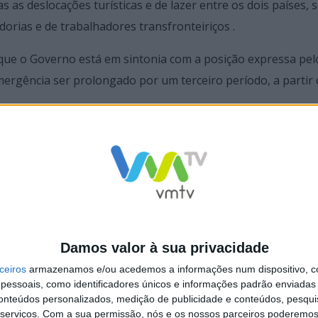
 as deslocações turísticas e de lazer entre os dois países, 
orias e de trabalhadores transfronteiriços .
 que o Governo está em sintonia com a posição expressa pel
mergência ser prolongado por um terceiro período, a partir 
que vai ser feita esta semana pelos epidemiologistas, subli
cipar no debate europeu que está em curso para uma estrat
des económicas.
e tenha um grande respeito pelas obrigações de distanciam
Damos valor à sua privacidade
m passos sustentados no país e interligação com todos os pa
ceiros
armazenamos e/ou acedemos a informações num dispositivo, c
essoais, como identificadores únicos e informações padrão enviadas 
conteúdos personalizados, medição de publicidade e conteúdos, pesqui
serviços.
Com a sua permissão, nós e os nossos parceiros poderemos 