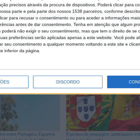
ção precisos através da procura de dispositivos. Poderá clicar para co
tro da Administração Interna, faz o acompanhamento e produ
ossa parte e pela parte dos nossos 1538 parceiros, conforme descrit
 clicar para recusar o consentimento ou para aceder a informações ma
erências antes de dar consentimento.
Tenha em atenção que algum pr
 serviços de segurança e secretários de Estado das áreas
 poderá não exigir o seu consentimento, mas que tem o direito de se 
uas preferências serão aplicadas apenas a este website. Você pode al
, da Presidência do Conselho de Ministros, da Defesa Nacio
rar seu consentimento a qualquer momento voltando a este site e clica
fraestruturas e Habitação e da Agricultura.
e inferior da página.
ÇÕES
DISCORDO
CON
stre entre Portugal e Espanha
9 pontos de passagem autorizados ent