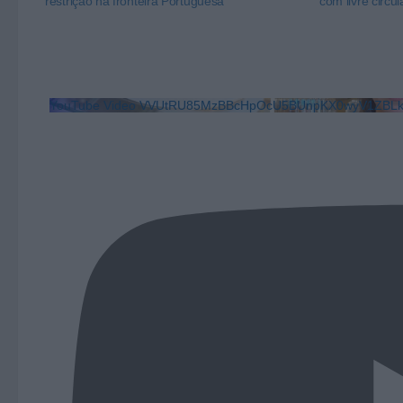
restrição na fronteira Portuguesa
com livre circu
YouTube Video VVUtRU85MzBBcHpOcU5BUnpKX0wyV1ZB