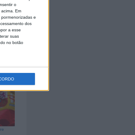
nsentir o
z
o acima. Em
is pormenorizadas e
ocessamento dos
opor a esse
terar suas
nal, da
ndo no botão
CORDO
re