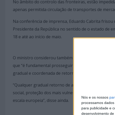
No âmbito do controlo das fronteiras, estão impedidas
apenas permitida circulação de transportes de mercad
Na conferência de imprensa, Eduardo Cabrita frisou
Presidente da República no sentido de o estado de e
18 e até ao início de maio.
O ministro considerou também essencial a avaliação 
que “é fundamental prosseguir este esforço” e parti
gradual e coordenada de retorno de algumas ativida
“Qualquer gradual retorno de atividades exige que s
social, proteção dos mais vulnerais, e de que se dee
Nós e os nossos
par
escala europeia”, disse ainda.
processamos dados p
para publicidade e 
desenvolvimento de 