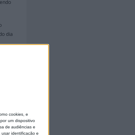
sendo
o
do dia
nhando
égia
ento
íses à
omo cookies, e
por um dispositivo
sa de audiências e
usar identificação e