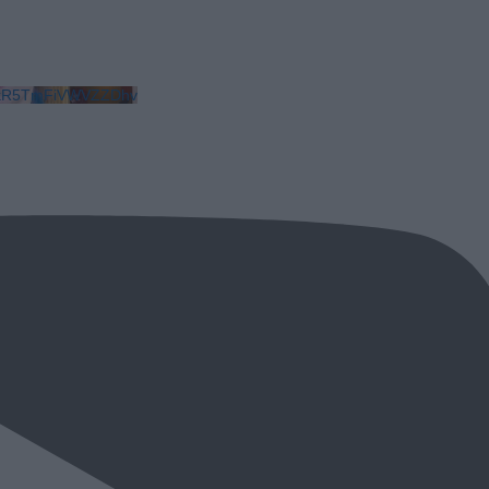
LkR5TmFiVWVZZDhv