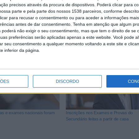
ção precisos através da procura de dispositivos. Poderá clicar para co
pdf
ossa parte e pela parte dos nossos 1538 parceiros, conforme descrit
 clicar para recusar o consentimento ou para aceder a informações ma
erências antes de dar consentimento.
Tenha em atenção que algum pr
 poderá não exigir o seu consentimento, mas que tem o direito de se 
Privado e Universidade Católica Portuguesa
uas preferências serão aplicadas apenas a este website. Você pode al
df
rar seu consentimento a qualquer momento voltando a este site e clica
e inferior da página.
ÇÕES
DISCORDO
CON
as e exames nacionais foram
Inscrições nos Exames e Provas do
Secundário feitas a partir de casa