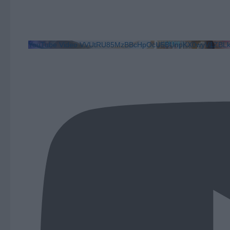
YouTube Video VVUtRU85MzBBcHpOcU5BUnpKX0wyV1ZB