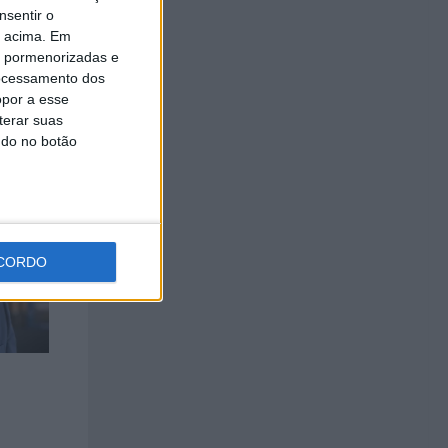
nsentir o
o acima. Em
is pormenorizadas e
ocessamento dos
opor a esse
terar suas
ndo no botão
CORDO