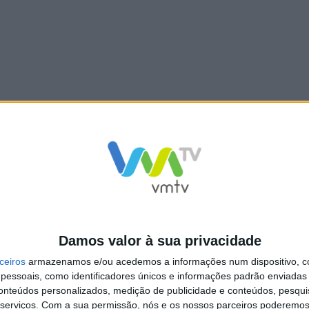
s.gov.pt/guias/pdfs/GuiaGeralExames2019.pdf
a de candidatura online, em:
https://www.dges.gov.pt/online
Damos valor à sua privacidade
ceiros
armazenamos e/ou acedemos a informações num dispositivo, c
de Ingresso 2019:
essoais, como identificadores únicos e informações padrão enviadas 
conteúdos personalizados, medição de publicidade e conteúdos, pesqui
Público
serviços.
Com a sua permissão, nós e os nossos parceiros poderemos 