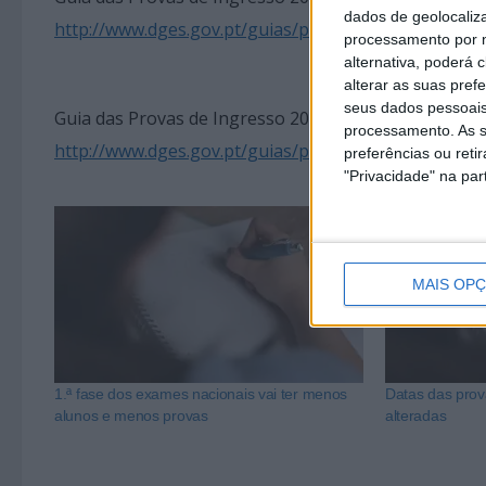
dados de geolocaliza
http://www.dges.gov.pt/guias/pdfs/GuiaPI2019_pub.
processamento por n
alternativa, poderá
alterar as suas pref
seus dados pessoais
Guia das Provas de Ingresso 2019 – Ensino Superior 
processamento. As s
http://www.dges.gov.pt/guias/pdfs/GuiaPI2019_priv.p
preferências ou reti
"Privacidade" na part
MAIS OP
1.ª fase dos exames nacionais vai ter menos
Datas das prov
alunos e menos provas
alteradas