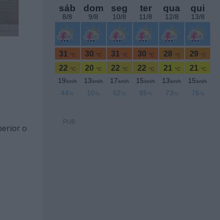
PUB
perior o