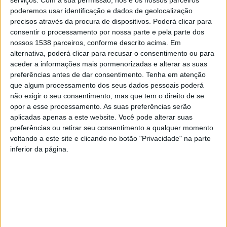
pretende capturar as vespas fundadoras, diminuindo
poderemos usar identificação e dados de geolocalização
precisos através da procura de dispositivos. Poderá clicar para
assim a constituição de ninhos, minimizando o impacto
consentir o processamento por nossa parte e pela parte dos
desta espécie invasora no nosso território.
nossos 1538 parceiros, conforme descrito acima. Em
alternativa, poderá clicar para recusar o consentimento ou para
Nesse sentido, o Município de Guimarães e o
aceder a informações mais pormenorizadas e alterar as suas
preferências antes de dar consentimento.
Tenha em atenção
Laboratório da Paisagem estão a promover o
que algum processamento dos seus dados pessoais poderá
envolvimento das Juntas de Freguesia e das Brigadas
não exigir o seu consentimento, mas que tem o direito de se
Verdes do Concelho, com a distribuição gratuita de
opor a esse processamento. As suas preferências serão
aplicadas apenas a este website. Você pode alterar suas
armadilhas que serão alvo de monitorização pela
preferências ou retirar seu consentimento a qualquer momento
comunidade envolvida.
voltando a este site e clicando no botão "Privacidade" na parte
inferior da página.
Também os apicultores, com apiários ativos, estão a
ser desafiados a colaborarem neste projeto. O objetivo
é que, para além de contribuírem para a captura de