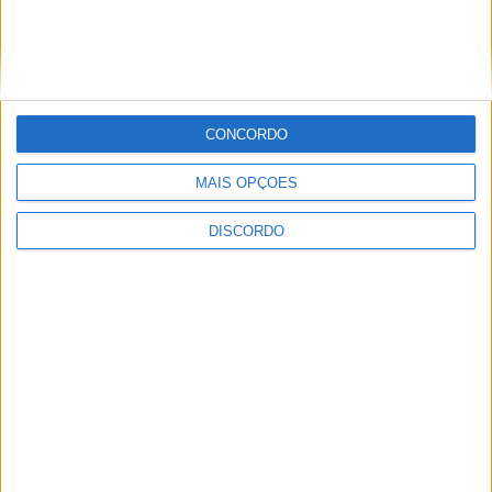
CONCORDO
Vila de Rossas em Vieira do Minho celebrou 25 anos
MAIS OPÇÕES
DISCORDO