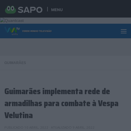
Skip to content
MENU
GUIMARÃES
Guimarães implementa rede de
armadilhas para combate à Vespa
Velutina
PUBLICADO
10 ABRIL, 2022
· ATUALIZADO
9 ABRIL, 2022