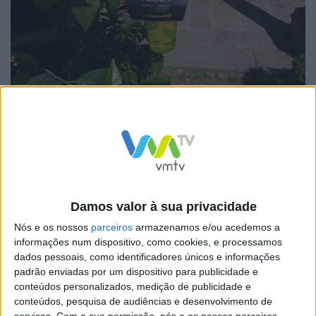
O projeto está ainda a ser realizado em colaboração
com o projeto Poliniza-te que se encontra a ser
desenvolvido pelo Laboratório da Paisagem e que tem
permitido trazer para a discussão, nomeadamente em
contexto escolar, a importância dos polinizadores e do
desenvolvimento de uma estratégia local que vise a sua
Damos valor à sua privacidade
proteção e promoção.
Nós e os nossos
parceiros
armazenamos e/ou acedemos a
informações num dispositivo, como cookies, e processamos
dados pessoais, como identificadores únicos e informações
padrão enviadas por um dispositivo para publicidade e
conteúdos personalizados, medição de publicidade e
conteúdos, pesquisa de audiências e desenvolvimento de
Nesta fase, a implementação desta rede de armadilhas
serviços.
Com a sua permissão, nós e os nossos parceiros