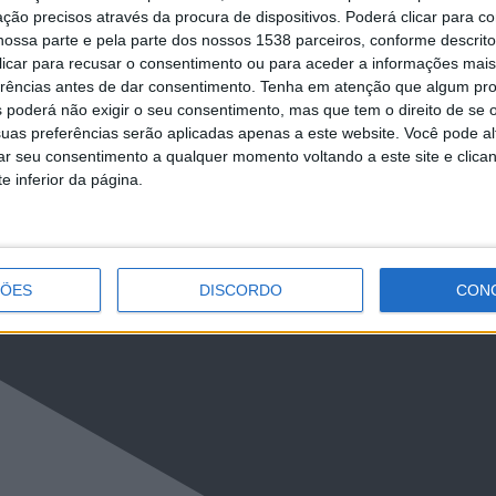
ção precisos através da procura de dispositivos. Poderá clicar para co
ossa parte e pela parte dos nossos 1538 parceiros, conforme descrit
LkR5TmFiVWVZZDhv
 clicar para recusar o consentimento ou para aceder a informações ma
erências antes de dar consentimento.
Tenha em atenção que algum pr
 poderá não exigir o seu consentimento, mas que tem o direito de se 
uas preferências serão aplicadas apenas a este website. Você pode al
rar seu consentimento a qualquer momento voltando a este site e clica
e inferior da página.
ÇÕES
DISCORDO
CON