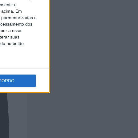
nsentir o
o acima. Em
is pormenorizadas e
ocessamento dos
opor a esse
terar suas
ndo no botão
CORDO