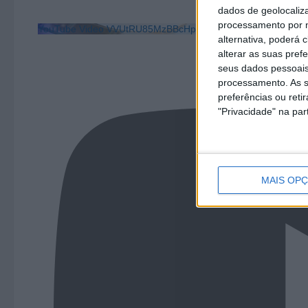
dados de geolocaliza
processamento por n
YouTube Video VVUtRU85MzBBcHpOcU5BUnpKX0wyV1ZB
alternativa, poderá
alterar as suas pref
seus dados pessoais
processamento. As s
preferências ou reti
"Privacidade" na part
MAIS OP