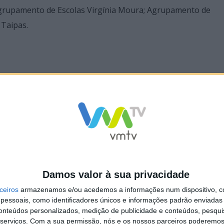
rupamento de Escolas Virgínia Moura; Agrupamento de
 Taipas.
Damos valor à sua privacidade
e Escolas Virgínia Moura em
Póvoa de Lanhoso continua a ser um
 no Eco Parlamento
Município 100% Eco-Escolas
ceiros
armazenamos e/ou acedemos a informações num dispositivo, c
essoais, como identificadores únicos e informações padrão enviadas 
conteúdos personalizados, medição de publicidade e conteúdos, pesqui
serviços.
Com a sua permissão, nós e os nossos parceiros poderemos 