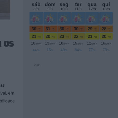
 os
PUB
las
val, em
bilidade