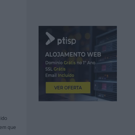
sido
bem que