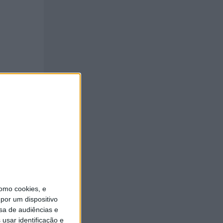
omo cookies, e
por um dispositivo
sa de audiências e
usar identificação e