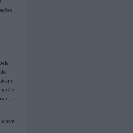
a
rações
pela
 do
guiram
imarães
rianças
a nível