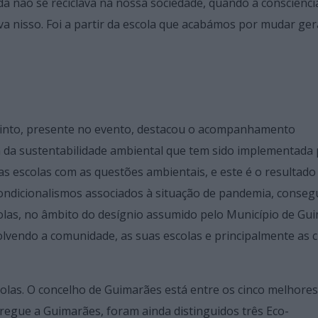
a não se reciclava na nossa sociedade, quando a consciênci
va nisso. Foi a partir da escola que acabámos por mudar ge
 Pinto, presente no evento, destacou o acompanhamento
a da sustentabilidade ambiental que tem sido implementada 
 escolas com as questões ambientais, e este é o resultado
ondicionalismos associados à situação de pandemia, conse
las, no âmbito do desígnio assumido pelo Município de Gu
olvendo a comunidade, as suas escolas e principalmente as c
.
las. O concelho de Guimarães está entre os cinco melhores 
tregue a Guimarães, foram ainda distinguidos três Eco-