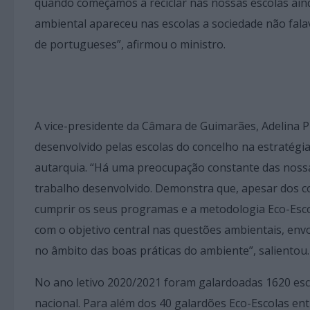
quando começámos a reciclar nas nossas escolas aind
ambiental apareceu nas escolas a sociedade não fala
de portugueses”, afirmou o ministro.
A vice-presidente da Câmara de Guimarães, Adelina
desenvolvido pelas escolas do concelho na estratégi
autarquia. “Há uma preocupação constante das nossas
trabalho desenvolvido. Demonstra que, apesar dos c
cumprir os seus programas e a metodologia Eco-Esco
com o objetivo central nas questões ambientais, env
no âmbito das boas práticas do ambiente”, salientou
No ano letivo 2020/2021 foram galardoadas 1620 esco
nacional. Para além dos 40 galardões Eco-Escolas en