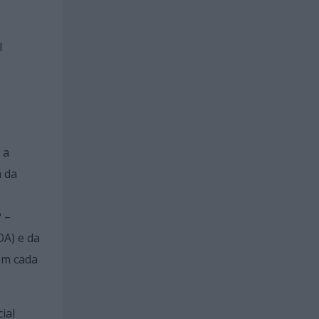
l
 a
a da
 –
OA) e da
em cada
ial