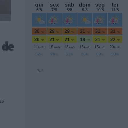
 de
PUB
es