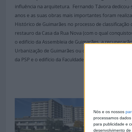
influência na arquitetura. Fernando Távora dedicou-
anos e as suas obras mais importantes foram realiza
Histórico de Guimarães no processo de classificação
restauro da Casa da Rua Nova (com o qual conquistou
o edifício da Assembleia de Guimarães, a recuperaçã
Urbanização de Guimarães ou o restauro e reabilitaç
da PSP e o edifício da Faculdade de Arquitetura da U
Nós e os nossos
par
processamos dados p
para publicidade e 
desenvolvimento de 