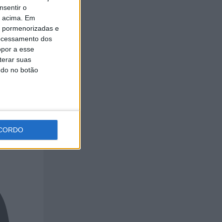
nsentir o
o acima. Em
is pormenorizadas e
ue
Flor
ocessamento dos
opor a esse
terar suas
ndo no botão
CORDO