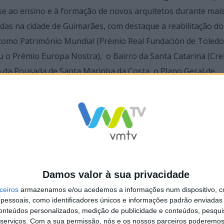
se ao ensino e à formação de novos arquitetos durante mais
das na cidade de Guimarães, com destaque a reabilitação d
 como Património Mundial (Prémio Real Fundación de Toledo)
 o Prémio Europa Nostra), o Bairro da Santa Catarina (Crei
o da Pousada de Santa Marinha da Costa, o Plano Geral de
ão da sua Casa da Covilhã (em Fermentões) assim como o edi
niversidade do Minho (na cidade de Guimarães).
Damos valor à sua privacidade
ceiros
armazenamos e/ou acedemos a informações num dispositivo, c
essoais, como identificadores únicos e informações padrão enviadas 
conteúdos personalizados, medição de publicidade e conteúdos, pesqui
serviços.
Com a sua permissão, nós e os nossos parceiros poderemos 