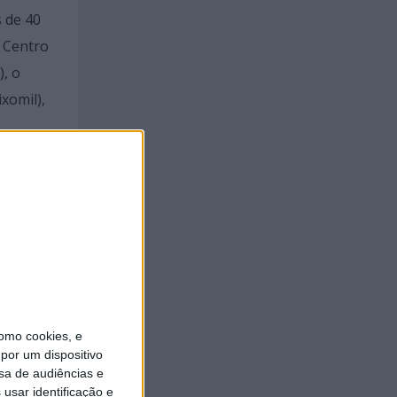
 de 40
o Centro
, o
xomil),
fício
omo cookies, e
por um dispositivo
sa de audiências e
usar identificação e