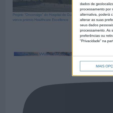
dados de geolocaliza
processamento por n
alternativa, poderá
Projeto “Onconsigo” do Hospital de Guimarães
Escola de Arqui
vence prémio Healthcare Excellence
UMinho recebe 
alterar as suas pref
Manuel Botelh
seus dados pessoais
processamento. As s
preferências ou reti
"Privacidade" na part
YouTube Video VVUtRU85MzBBcHpOcU5BUnpKX0wyV1ZBLm
MAIS OP