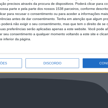
ção precisos através da procura de dispositivos. Poderá clicar para co
ossa parte e pela parte dos nossos 1538 parceiros, conforme descrit
 clicar para recusar o consentimento ou para aceder a informações ma
tetura, Arte e Design da
Sessão Solene do 24 de Junho disting
exposição e biblioteca de
personalidades no Centro Cultural Vila 
erências antes de dar consentimento.
Tenha em atenção que algum pr
o
 poderá não exigir o seu consentimento, mas que tem o direito de se 
uas preferências serão aplicadas apenas a este website. Você pode al
rar seu consentimento a qualquer momento voltando a este site e clica
e inferior da página.
NCa2l2ckl3RkxJ
ÇÕES
DISCORDO
CON