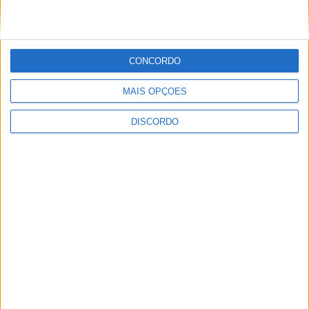
CONCORDO
Festival da Juventude em Barcelos promete dois dias intensos
MAIS OPÇÕES
de animação
DISCORDO