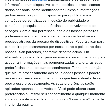
informações num dispositivo, como cookies, e processamos
Shopping terão instalados stands temporários com
dados pessoais, como identificadores únicos e informações
todas as condições para a dádiva, geridos pelas equipas
padrão enviadas por um dispositivo para publicidade e
conteúdos personalizados, medição de publicidade e
do Instituto Português do Sangue e da Transplantação
conteúdos, pesquisa de audiências e desenvolvimento de
(IPST), a partir de amanhã e até dia 15 de julho, das 14h
serviços.
Com a sua permissão, nós e os nossos parceiros
às 20h.
poderemos usar identificação e dados de geolocalização
precisos através da procura de dispositivos. Poderá clicar para
consentir o processamento por nossa parte e pela parte dos
nossos 1538 parceiros, conforme descrito acima. Em
alternativa, poderá clicar para recusar o consentimento ou para
aceder a informações mais pormenorizadas e alterar as suas
Sob o mote “Neste Campeonato defendemos todos a
preferências antes de dar consentimento.
Tenha em atenção
mesma causa”, o grupo Mundicenter e o Instituto
que algum processamento dos seus dados pessoais poderá
não exigir o seu consentimento, mas que tem o direito de se
Português do Sangue e da Transplantação (IPST) unem
opor a esse processamento. As suas preferências serão
forças novamente nesta ação solidária que, por ter
aplicadas apenas a este website. Você pode alterar suas
preferências ou retirar seu consentimento a qualquer momento
lugar em diversos centros comerciais, “permite captar
voltando a este site e clicando no botão "Privacidade" na parte
novos dadores de sangue que, pela facilidade e
inferior da página.
oportunidade, têm a sua primeira experiência nesta