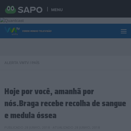
Skip to content
MENU
ALERTA VMTV
/
PAÍS
Hoje por você, amanhã por
nós.Braga recebe recolha de sangue
e medula óssea
PUBLICADO
28 JUNHO, 2018
· ATUALIZADO
28 JUNHO, 2018