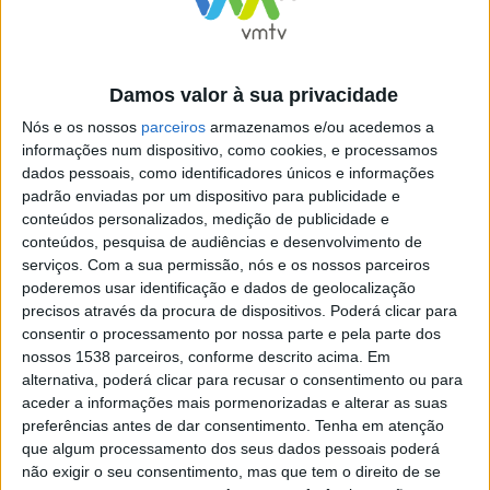
seu pescoço.
“SER NEGRO NA AMÉRICA NÃO DEVE SER UMA
Damos valor à sua privacidade
SENTENÇA DE MORTE”
Nós e os nossos
parceiros
armazenamos e/ou acedemos a
informações num dispositivo, como cookies, e processamos
Após ter dito, numa conferência de imprensa realizada
dados pessoais, como identificadores únicos e informações
padrão enviadas por um dispositivo para publicidade e
hoje, que o agente em questão pressionou o joelho
conteúdos personalizados, medição de publicidade e
contra o pescoço da vítima por cinco minutos, Jacob
conteúdos, pesquisa de audiências e desenvolvimento de
serviços.
Com a sua permissão, nós e os nossos parceiros
Frey vincou que “ser negro na América não deve ser
poderemos usar identificação e dados de geolocalização
uma sentença de morte”, na sua página oficial na rede
precisos através da procura de dispositivos. Poderá clicar para
social Facebook.
consentir o processamento por nossa parte e pela parte dos
nossos 1538 parceiros, conforme descrito acima. Em
alternativa, poderá clicar para recusar o consentimento ou para
aceder a informações mais pormenorizadas e alterar as suas
“Ser negro na América não deve ser uma sentença de
preferências antes de dar consentimento.
Tenha em atenção
que algum processamento dos seus dados pessoais poderá
morte. Por cinco minutos, vimos um polícia branco
não exigir o seu consentimento, mas que tem o direito de se
pressionar o joelho no pescoço de um negro. Cinco