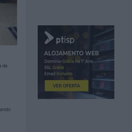
a de
sando