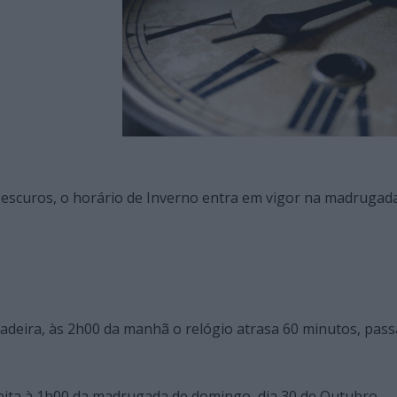
escuros, o horário de Inverno entra em vigor na madrugad
deira, às 2h00 da manhã o relógio atrasa 60 minutos, pas
eita à 1h00 da madrugada de domingo, dia 30 de Outubro,