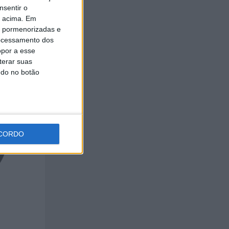
nsentir o
o acima. Em
is pormenorizadas e
ocessamento dos
opor a esse
terar suas
ndo no botão
CORDO