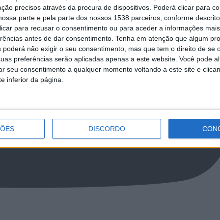
ção precisos através da procura de dispositivos. Poderá clicar para co
ossa parte e pela parte dos nossos 1538 parceiros, conforme descrit
 clicar para recusar o consentimento ou para aceder a informações ma
erências antes de dar consentimento.
Tenha em atenção que algum pr
 poderá não exigir o seu consentimento, mas que tem o direito de se 
uas preferências serão aplicadas apenas a este website. Você pode al
rar seu consentimento a qualquer momento voltando a este site e clica
e inferior da página.
ÇÕES
DISCORDO
CON