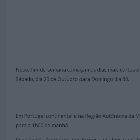
Neste fim-de-semana começam os dias mais curtos e 
Sábado, dia 29 de Outubro para Domingo dia 30.
Em Portugal continental e na Região Autónoma da Ma
para a 1h00 da manhã.
Já na Região Autónoma dos Açores a mudança será f