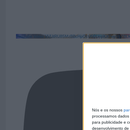
YouTube Video VVUtRU85MzBBcHpOcU5BUnpKX0wyV1ZB
Nós e os nossos
par
processamos dados p
para publicidade e 
desenvolvimento de 