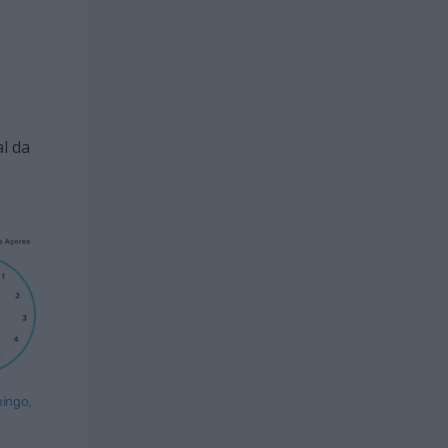
l da
ingo,