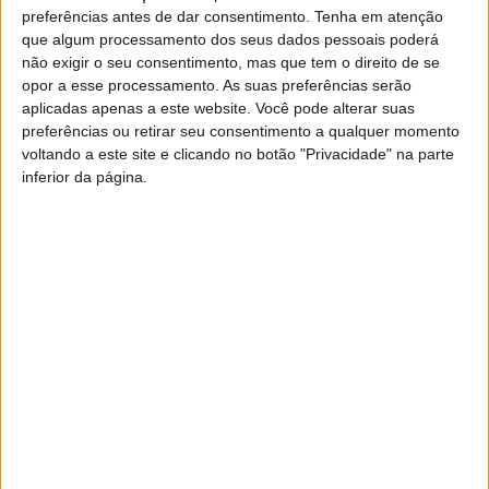
preferências antes de dar consentimento.
Tenha em atenção
Póvoa de Lanhoso assinala
que algum processamento dos seus dados pessoais poderá
Mês Internacional da
não exigir o seu consentimento, mas que tem o direito de se
Prevenção Contra os Maus
opor a esse processamento. As suas preferências serão
Tratos na Infância
aplicadas apenas a este website. Você pode alterar suas
preferências ou retirar seu consentimento a qualquer momento
voltando a este site e clicando no botão "Privacidade" na parte
inferior da página.
YouTube Video
VVUtRU85MzBBcHpOcU5BUnpKX0wyV1ZBLmNCa2l2ckl3RkxJ