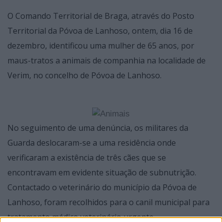
O Comando Territorial de Braga, através do Posto
Territorial da Póvoa de Lanhoso, ontem, dia 16 de
dezembro, identificou uma mulher de 65 anos, por
maus-tratos a animais de companhia na localidade de
Verim, no concelho de Póvoa de Lanhoso.
No seguimento de uma denúncia, os militares da
Guarda deslocaram-se a uma residência onde
verificaram a existência de três cães que se
encontravam em evidente situação de subnutrição.
Contactado o veterinário do município da Póvoa de
Lanhoso, foram recolhidos para o canil municipal para
tratamento médico veterinário urgente.