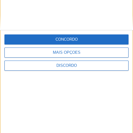
Vila Verde prepara-se para voltar a celebrar as suas raízes com
CONCORDO
o regresso da Rota das Colheitas
MAIS OPÇÕES
DISCORDO