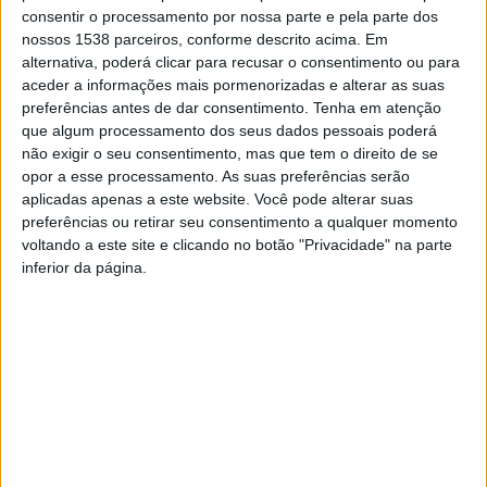
prova de superação, aventura, animação e muitos
consentir o processamento por nossa parte e pela parte dos
nossos 1538 parceiros, conforme descrito acima. Em
desafios.
alternativa, poderá clicar para recusar o consentimento ou para
aceder a informações mais pormenorizadas e alterar as suas
No decorrer da prova a fadiga acumulada, dificuldades
preferências antes de dar consentimento.
Tenha em atenção
de orientação e passagem de obstáculos naturais em
que algum processamento dos seus dados pessoais poderá
não exigir o seu consentimento, mas que tem o direito de se
território desconhecido, antevêem-se várias
opor a esse processamento. As suas preferências serão
contrariedades… Mais do que vencer, o desafio consiste
aplicadas apenas a este website. Você pode alterar suas
preferências ou retirar seu consentimento a qualquer momento
em concluir a prova!
voltando a este site e clicando no botão "Privacidade" na parte
inferior da página.
O contacto com a natureza é perfeito e em cada trilho,
há uma descoberta…