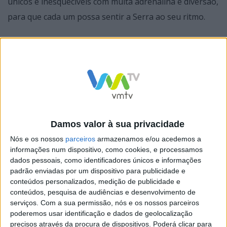
únicos e inesquecíveis com muita adrenalina e diversão,
para que cada um possa sentir a Serra ao seu ritmo.
Vieira do Minho realizou uma prova inédita com vista a
impulsionar e afirmar o concelho no panorama
nacional e internacional como um destino de desportos
de natureza, aventura e lazer, de eleição.
Damos valor à sua privacidade
Nós e os nossos
parceiros
armazenamos e/ou acedemos a
O Cabreira Challenge é um evento multidesportivo,
informações num dispositivo, como cookies, e processamos
com o trail, btt, passeio todo terreno e raid de motas…
dados pessoais, como identificadores únicos e informações
padrão enviadas por um dispositivo para publicidade e
O mesmo ponto de partida e chegada, percursos
conteúdos personalizados, medição de publicidade e
diferentes e modalidades distintas, fazem desta prova,
conteúdos, pesquisa de audiências e desenvolvimento de
um desafio único e inovador, garantindo uma
serviços.
Com a sua permissão, nós e os nossos parceiros
poderemos usar identificação e dados de geolocalização
experiência única e memorável aos participantes numa
precisos através da procura de dispositivos. Poderá clicar para