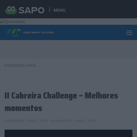
Skip to content
MENU
DESPORTO
/
PAÍS
II Cabreira Challenge – Melhores
momentos
PUBLICADO
3 MAIO, 2018
· ATUALIZADO
3 MAIO, 2018