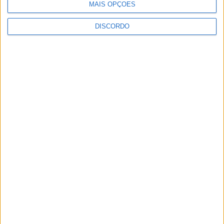
MAIS OPÇÕES
DISCORDO
Vila de Rossas em Vieira do Minho celebrou 25 anos