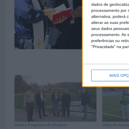
dados de geolocaliza
processamento por n
alternativa, poderá
alterar as suas pref
seus dados pessoais
processamento. As s
preferências ou reti
"Privacidade" na part
MAIS OP
Visita à Freguesia do Mosteiro
Visita do Execu