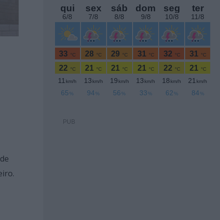
PUB
 de
iro.
s