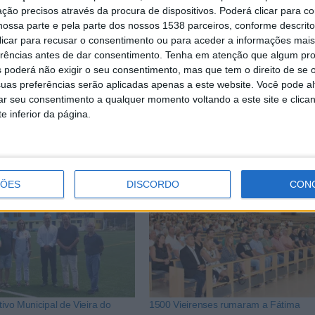
ção precisos através da procura de dispositivos. Poderá clicar para co
ossa parte e pela parte dos nossos 1538 parceiros, conforme descrit
 clicar para recusar o consentimento ou para aceder a informações ma
erências antes de dar consentimento.
Tenha em atenção que algum pr
 poderá não exigir o seu consentimento, mas que tem o direito de se 
uas preferências serão aplicadas apenas a este website. Você pode al
rar seu consentimento a qualquer momento voltando a este site e clica
e inferior da página.
ÇÕES
DISCORDO
CON
tivo Municipal de Vieira do
1500 Vieirenses rumaram a Fátima