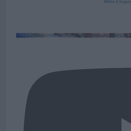
Minho à fregue
YouTube Video VVUtRU85MzBBcHpOcU5BUnpKX0wyV1ZBLm