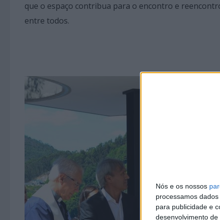
que o espaço contribua para o encontro e reencontro
entre todos.
Nós e os nossos
par
processamos dados p
para publicidade e 
desenvolvimento de 