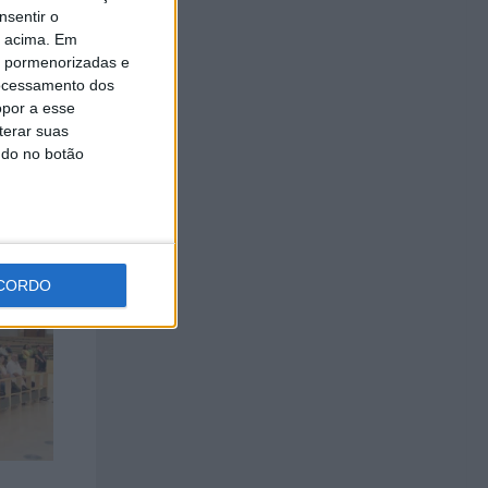
nsentir o
o acima. Em
is pormenorizadas e
ocessamento dos
opor a esse
terar suas
ndo no botão
CORDO